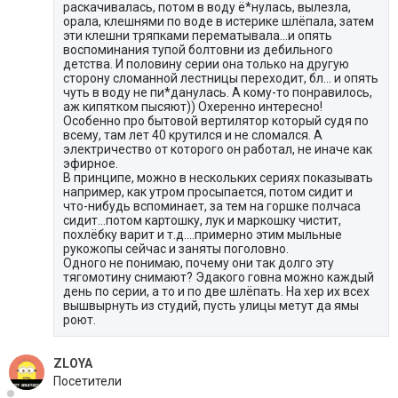
раскачивалась, потом в воду ё*нулась, вылезла,
орала, клешнями по воде в истерике шлёпала, затем
эти клешни тряпками перематывала...и опять
воспоминания тупой болтовни из дебильного
детства. И половину серии она только на другую
сторону сломанной лестницы переходит, бл... и опять
чуть в воду не пи*данулась. А кому-то понравилось,
аж кипятком пысяют)) Охеренно интересно!
Особенно про бытовой вертилятор который судя по
всему, там лет 40 крутился и не сломался. А
электричество от которого он работал, не иначе как
эфирное.
В принципе, можно в нескольких сериях показывать
например, как утром просыпается, потом сидит и
что-нибудь вспоминает, за тем на горшке полчаса
сидит...потом картошку, лук и маркошку чистит,
похлёбку варит и т.д....примерно этим мыльные
рукожопы сейчас и заняты поголовно.
Одного не понимаю, почему они так долго эту
тягомотину снимают? Эдакого говна можно каждый
день по серии, а то и по две шлёпать. На хер их всех
вышвырнуть из студий, пусть улицы метут да ямы
роют.
ZLOYA
Посетители