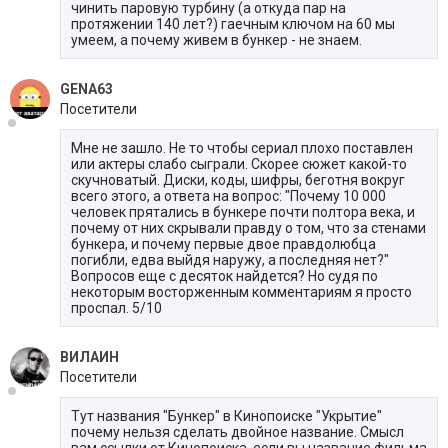
чинить паровую турбину (а откуда пар на
протяжении 140 лет?) гаечным ключом на 60 мы
умеем, а почему живем в бункер - не знаем.
GENA63
Посетители
Мне не зашло. Не то чтобы сериал плохо поставлен
или актеры слабо сыграли. Скорее сюжет какой-то
скучноватый. Диски, коды, шифры, беготня вокруг
всего этого, а ответа на вопрос: "Почему 10 000
человек прятались в бункере почти полтора века, и
почему от них скрывали правду о том, что за стенами
бункера, и почему первые двое правдолюбца
погибли, едва выйдя наружу, а последняя нет?"
Вопросов еще с десяток найдется? Но судя по
некоторым восторженным комментариям я просто
проспал. 5/10
ВИЛАИН
Посетители
Тут названия "Бункер" в Кинопоиске "Укрытие"
почему нельзя сделать двойное название. Смысл