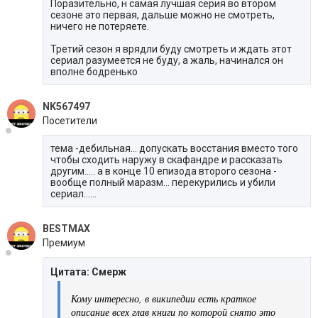
Поразительно, н самая лучшая серия во втором
сезоне это первая, дальше можно не смотреть,
ничего не потеряете.
Третий сезон я врядли буду смотреть и ждать этот
сериал разумеется не буду, а жаль, начинался он
вполне бодренько
NK567497
Посетители
тема -дебильная... допускать восстания вместо того
чтобы сходить наружу в скафандре и рассказать
другим..... а в конце 10 епизода второго сезона -
вообще полный маразм... перекурились и убили
сериал......
BESTMAX
Премиум
Цитата: Смерж
Кому интересно, в википедии есть краткое
описание всех глав книги по которой снято это