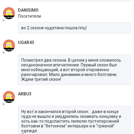
DANISIMO
Посетители
во 2 сезоне нудятина пошла ппц!
UGAR43
Посмотрел два сезона. В целом у меня сложилось
неоднозначное впечатление. Первый сезон был
многообещающий, а вот второй откровенно
разочаровал. Мало динамики и много болтовни.
Ждем третий сезон!
ARBU3
Ну вот и закончился второй сезон... даже в конце
чуда не вышло и умудрились скомкать концовку и
хоть как-то подсластить пилюлю пустопорожней
болтовни в "бетонном" интерьере и в "грязной"
одежде.