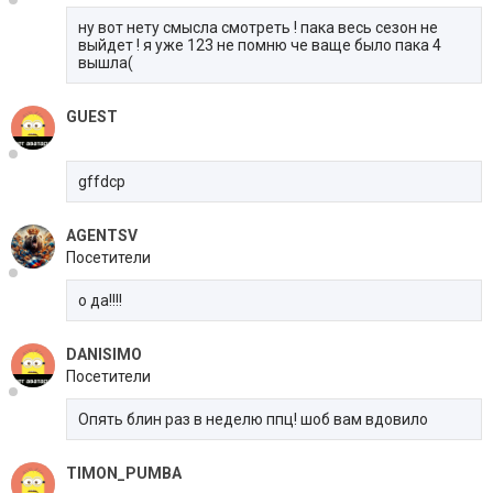
ну вот нету смысла смотреть ! пака весь сезон не
выйдет ! я уже 123 не помню че ваще было пака 4
вышла(
GUEST
gffdcp
AGENTSV
Посетители
о да!!!!
DANISIMO
Посетители
Опять блин раз в неделю ппц! шоб вам вдовило
TIMON_PUMBA