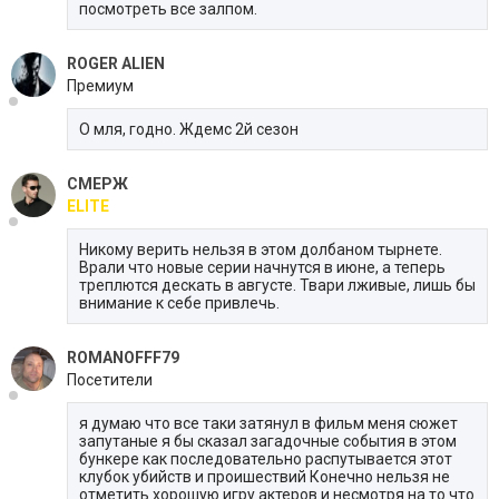
посмотреть все залпом.
ROGER ALIEN
Премиум
О мля, годно. Ждемс 2й сезон
СМЕРЖ
ELITE
Никому верить нельзя в этом долбаном тырнете.
Врали что новые серии начнутся в июне, а теперь
треплются дескать в августе. Твари лживые, лишь бы
внимание к себе привлечь.
ROMANOFFF79
Посетители
я думаю что все таки затянул в фильм меня сюжет
запутаные я бы сказал загадочные события в этом
бункере как последовательно распутывается этот
клубок убийств и проишествий Конечно нельзя не
отметить хорошую игру актеров и несмотря на то что