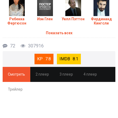
Сериал Бункер (1-3 Сезон) в хорошем качестве
HD
Ребекка
Иэн Глен
Уилл Пэттон
Фердинанд
Фергюсон
Кингсли
Показать всех
72
307916
7.8
8.1
Смотреть
2 плеер
3 плеер
4 плеер
Трейлер