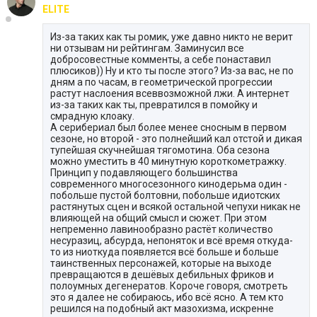
ELITE
Из-за таких как ты ромик, уже давно никто не верит
ни отзывам ни рейтингам. Заминусил все
добросовестные комменты, а себе понаставил
плюсиков)) Ну и кто ты после этого? Из-за вас, не по
дням а по часам, в геометрической прогрессии
растут наслоения всеввозможной лжи. А интернет
из-за таких как ты, превратился в помойку и
смрадную клоаку.
А серибериал был более менее сносным в первом
сезоне, но второй - это полнейший кал отстой и дикая
тупейшая скучнейшая тягомотина. Оба сезона
можно уместить в 40 минутную короткометражку.
Принцип у подавляющего большинства
современного многосезонного кинодерьма один -
побольше пустой болтовни, побольше идиотских
растянутых сцен и всякой остальной чепухи никак не
влияющей на общий смысл и сюжет. При этом
непременно лавинообразно растёт количество
несуразиц, абсурда, непоняток и всё время откуда-
то из ниоткуда появляется всё больше и больше
таинственных персонажей, которые на выходе
превращаются в дешёвых дебильных фриков и
полоумных дегенератов. Короче говоря, смотреть
это я далее не собираюсь, ибо всё ясно. А тем кто
решился на подобный акт мазохизма, искренне