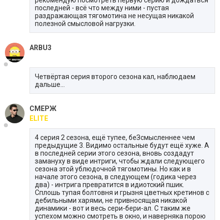
рекомендую посмотреть первую серию и дождаться
последней - всё что между ними - пустая
раздражающая тягомотина не несущая никакой
полезной смысловой нагрузки.
ARBU3
Четвёртая серия второго сезона кал, наблюдаем
дальше...
СМЕРЖ
ELITE
4 серия 2 сезона, ещё тупее, беЗсмысленнее чем
предыдущие 3. Видимо остальные будут ещё хуже. А
в последней серии этого сезона, вновь создадут
замануху в виде интриги, чтобы ждали следующего
сезона этой ублюдочной тягомотины. Но как и в
начале этого сезона, в следующем (годика через
два) - интрига превратится в идиотский пшик.
Сплошь тупая болтовня и грызня цветных кретинов с
дебильными харями, не привносящая никакой
динамики - вот и весь сери-бери-ал. С таким же
успехом можно смотреть в окно, и наверняка порою