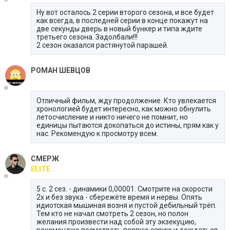
Ну вот осталось 2 серии второго сезона, и все будет
как всегда, в последней серии в конце покажут на
две секунды дверь в новый бункер и типа ждите
третьего сезона. Задoлбали!!!
2 сезон оказался растянутой парашей.
РОМАН ШЕВЦОВ
Отличный фильм, жду продолжение. Кто увлекается
хронологией будет интересно, как можно обнулить
летосчисление и никто ничего не помнит, но
единицы пытаются докопаться до истины, прям как у
нас. Рекомендую к просмотру всем.
СМЕРЖ
ELITE
5 с. 2 сез. - динамики 0,00001. Смотрите на скорости
2х и без звука - сбережёте время и нервы. Опять
идиотская мышиная возня и пустой дебильный трёп.
Тем кто не начал смотреть 2 сезон, но полон
желания произвести над собой эту экзекуцию,