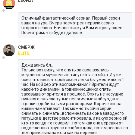
LEON27
Отличный фантастический сериал. Первый сезон
зашел на ура. Вчера посмотрел первую серию
второго сезона. Начало скажу я Вам интригующее.
Посмотрим, что будет дальше.
СМЕРЖ
ELITE
Дождались бл...
Только вот вижу, что опять за своё взялись -
медленно и мучительно тянут кота за яйца. И уже
ясно, что весь второй сезон легко бы уместился в 1
час. На кой хер эти воспоминания? Зрители ждут
какой-то динамики, а говнокиношники опять
засовывают зрителя в прошлое. Опять не несущие
никакого смысла тупые нелогичные и абсурдные
сценки с дебильными разговорами. Короче снова
кишки наматывают. Так можно тысячи серий
снимать и снимать...вспоминать как она заводного
петушка в детстве ремонтировала, и какую херню ей
кто-то когда-то говорил...потом как она верёвки от
подвешенных трупов освобождала, потом резала, за
тем привязывала их, и как на верёвке