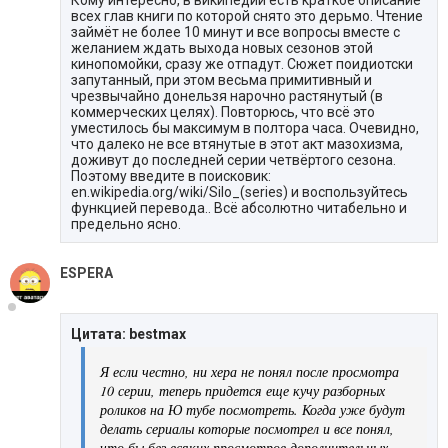
всех глав книги по которой снято это дерьмо. Чтение
займёт не более 10 минут и все вопросы вместе с
желанием ждать выхода новых сезонов этой
кинопомойки, сразу же отпадут. Сюжет поидиотски
запутанный, при этом весьма примитивный и
чрезвычайно донельзя нарочно растянутый (в
коммерческих целях). Повторюсь, что всё это
уместилось бы максимум в полтора часа. Очевидно,
что далеко не все втянутые в этот акт мазохизма,
доживут до последней серии четвёртого сезона.
Поэтому введите в поисковик:
en.wikipedia.org/wiki/Silo_(series) и воспользуйтесь
функцией перевода.. Всё абсолютно читабельно и
предельно ясно.
ESPERA
Цитата: bestmax
Я если честно, ни хера не понял после просмотра
10 серии, теперь придется еще кучу разборных
роликов на Ю тубе посмотреть. Когда уже будут
делать сериалы которые посмотрел и все понял,
что бы без всяких просмотров дополнительных