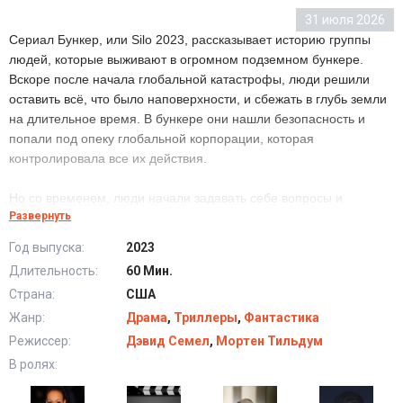
31 июля 2026
Сериал Бункер, или Silo 2023, рассказывает историю группы
людей, которые выживают в огромном подземном бункере.
Вскоре после начала глобальной катастрофы, люди решили
оставить всё, что было наповерхности, и сбежать в глубь земли
на длительное время. В бункере они нашли безопасность и
попали под опеку глобальной корпорации, которая
контролировала все их действия.
Но со временем, люди начали задавать себе вопросы и
Развернуть
подозревать, что все не так, как кажется. Они вскоре осознали,
что жизнь в бункере - это не просто временная мера
Год выпуска:
2023
безопасности, а связывание поколений и контроль над
Длительность:
60 Мин.
населением. Но что же произойдет, когда они попытаются
Страна:
США
узнать больше о корпорации и выйти на свежий воздух? Какие
тайны скрывает бункер и кем они станут, если выберут путь
Жанр:
Драма
,
Триллеры
,
Фантастика
своей свободы и независимости? Это остается тайной, пока они
Режиссер:
Дэвид Семел
,
Мортен Тильдум
не рискнут выйти на поверхность.
В ролях: