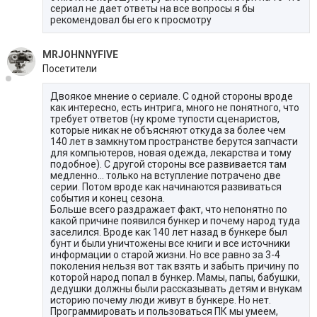
сериал не дает ответы на все вопросы я бы
рекомендовал бы его к просмотру
MRJOHNNYFIVE
Посетители
Двоякое мнение о сериале. С одной стороны вроде
как интересно, есть интрига, много не понятного, что
требует ответов (ну кроме тупости сценаристов,
которые никак не объясняют откуда за более чем
140 лет в замкнутом пространстве берутся запчасти
для компьютеров, новая одежда, лекарства и тому
подобное). С другой стороны все развивается там
медленно... только на вступление потрачено две
серии. Потом вроде как начинаются развиваться
события и конец сезона.
Больше всего раздражает факт, что непонятно по
какой причине появился бункер и почему народ туда
заселился. Вроде как 140 лет назад в бункере был
бунт и были уничтожены все книги и все источники
информации о старой жизни. Но все равно за 3-4
поколения нельзя вот так взять и забыть причину по
которой народ попал в бункер. Мамы, папы, бабушки,
дедушки должны были рассказывать детям и внукам
историю почему люди живут в бункере. Но нет.
Программировать и пользоваться ПК мы умеем,