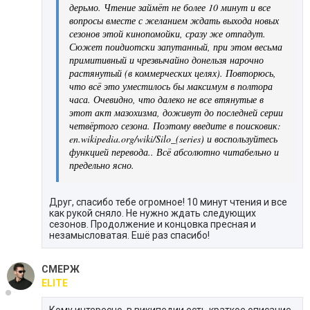
дерьмо. Чтение займёт не более 10 минут и все
вопросы вместе с желанием ждать выхода новых
сезонов этой кинопомойки, сразу же отпадут.
Сюжет поидиотски запутанный, при этом весьма
примитивный и чрезвычайно донельзя нарочно
растянутый (в коммерческих целях). Повторюсь,
что всё это уместилось бы максимум в полтора
часа. Очевидно, что далеко не все втянутые в
этот акт мазохизма, доживут до последней серии
четвёртого сезона. Поэтому введите в поисковик:
en.wikipedia.org/wiki/Silo_(series) и воспользуйтесь
функцией перевода.. Всё абсолютно читабельно и
предельно ясно.
Друг, спасибо тебе огромное! 10 минут чтения и все
как рукой сняло. Не нужно ждать следующих
сезонов. Продолжение и концовка пресная и
незамысловатая. Ешё раз спасибо!
СМЕРЖ
ELITE
Кому интересно, в википедии есть краткое описание