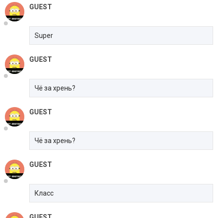
GUEST
Super
GUEST
Чё за хрень?
GUEST
Чё за хрень?
GUEST
Класс
GUEST