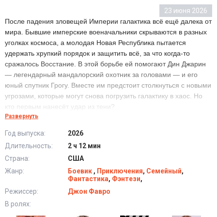
23 июня 2026
После падения зловещей Империи галактика всё ещё далека от
мира. Бывшие имперские военачальники скрываются в разных
уголках космоса, а молодая Новая Республика пытается
удержать хрупкий порядок и защитить всё, за что когда-то
сражалось Восстание. В этой борьбе ей помогают Дин Джарин
— легендарный мандалорский охотник за головами — и его
юный спутник Грогу. Вместе им предстоит столкнуться с новыми
угрозами, которые могут снова погрузить галактику в хаос. Но
кто первым нанесёт удар из тени?
Развернуть
Год выпуска:
2026
Мандалорец и Грогу (2026) в хорошем качестве
Длительность:
2 ч 12 мин
HD
Страна:
США
Жанр:
Боевик
,
Приключения
,
Семейный
,
Фантастика
,
Фэнтези
,
Режиссер:
Джон Фавро
В ролях: