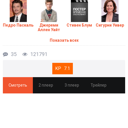
Педро Паскаль
Джереми
Стивен Блум
Сигурни Уивер
Аллен Уайт
Показать всех
35
121791
7.1
Смотреть
2 плеер
3 плеер
Трейлер