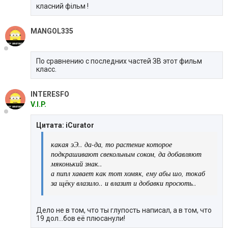
класний фільм !
MANGOL335
По сравнению c последних частей ЗВ этот фильм
класс.
INTERESFO
V.I.P.
Цитата: iCurator
какая эЭ.. да-да, то растение которое
подкрашивают свекольным соком, да добавляют
мяконький знак..
а пипл хавает как тот хомяк, ему абы шо, токаб
за щёку влазило.. и влазит и добавки просють..
Дело не в том, что ты глупость написал, а в том, что
19 дол...бов её плюсанули!