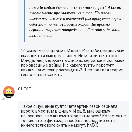
никогда недолюбливал, а сново посмотрел? Я бы на
твоем месте про унитазы не писал. По твоей
логике ты сам же в очередной раз пропустил через
себя то что ты считаешь калом. Ты просто
вершина маразма потребления. Яна одном дыхании
это написал.
10 минут этого дерьма. И выкл. Кто тебе недалёкому
сказал что я смотрел фильм. Не моя вина что этот
Мандалаец мелькает в списках сериалов и фильмов
про звёздные войны. И с какого тут ты перепугу
взялся логически рассуждать?! Шерлок твоя теория
говно. Равно как и ты
GUEST
Такое ощущение будто четвёртый сезон сериала
просто вместили в фильм. И ещё, мне одному
показалось, что кинематограф выдохся? Касается не
только этого фильма, а вообще последние лет 5
ничего толкового снять не могут. ИМХО