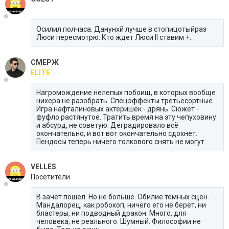
Осилил полчаса. Данунхй лучше в стопицотыйраз
Люси пересмотрю. Кто ждет Люси II ставим +.
СМЕРЖ
ELITE
Нагромождение нелепых побоищ, в которых вообще
нихера не разобрать. Спецэффекты третьесортные.
Игра нафталиновых актёришек - дрянь. Сюжет -
фуфло растянутое. Тратить время на эту чепуховину
и абсурд, не советую. Деградировало всё
окончательно, и вот вот окончательно сдохнет.
Пендосы теперь ничего толкового снять не могут.
VELLES
Посетители
В зачёт пошёл. Но не больше. Обилие тёмных сцен.
Мандалорец, как робокоп, ничего его не берёт, ни
бластеры, ни подводный дракон. Много, для
человека, не реального. Шумный. Философии не