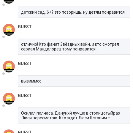
детский сад, 6+? это позоришь, ну детям понравится
GUEST
отлично! Кто фанат Звёздных войн, и кто смотрел
сериал Мандалорец тому понравится!
GUEST
вывиммсс
GUEST
Осилил полчаса. Данунхй лучше в стопицотыйраз
Люси пересмотрю. Кто ждет Люси II ставим +.
GUEST