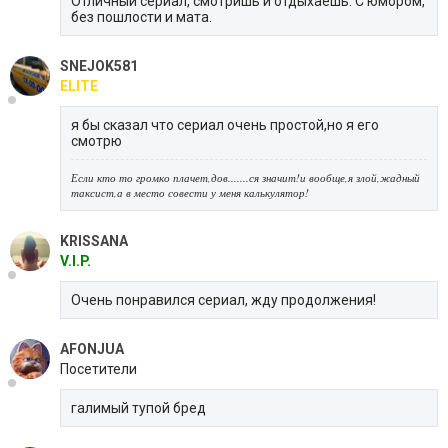
Отличный сериал, смотришь и отдыхаешь. С юмором,
без пошлости и мата.
SNEJOK581
ELITE
я бы сказал что сериал очень простой,но я его
смотрю
Если кто то громко плачет,дов.......ся значит!и вообще,я злой,жадный
таксист,а в место совести у меня калькулятор!
KRISSANA
V.I.P.
Очень понравился сериал, жду продолжения!
AFONJUA
Посетители
галимый тупой бред