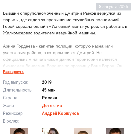
8 августа 2026
Бывший оперуполномоченный Дмитрий Рыжов вернулся из
тюрьмы, где сидел за превышение служебных полномочий.
Герой сериала онлайн «Условный мент» устроился работать в
Жилкомсервис водителем аварийной машины.
Арина Гордеева - капитан полиции, которую назначили
участковым района, в котором живет Дмитрий. Не
официальным начальником данной территории является
бизнесмен Вениамин Воронов по прозвищу Ваня Ворон. Он
Развернуть
владеет почти всеми успешными коммерческими заведениями
здесь, регулярно нарушая закон. Ответить за свои
Год выпуска:
2019
преступления Ваня не боится, поскольку все неурядицы с
Длительность:
45 мин
правоохранительными органами он решает через
Страна:
Россия
коррумпированного участкового Тельцова.
Жанр:
Детектив
Красивая, сильная, самодостаточная, феминистическая и
Режиссер:
Андрей Коршунов
принципиальная Гордеева не собирается равнодушно
В ролях:
смотреть, как Воронов творит свои тёмные делишки. Впрочем,
её вообще все преступники сильно раздражают, и она