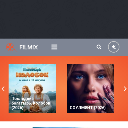
Последний
богатырь. Колобок
(2026)
СОУЛМ8ЙТ (2026)