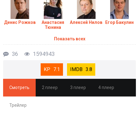
намерена вести с ними непримиримую борьбу. Человеком, на
которого Арина может положиться в своей борьбе внезапно
оказался Дмитрий, который хоть и не намерен возвращаться в
Денис Рожков
Анастасия
Алексей Нилов
Егор Бакулин
правоохранительные органы, но всё равно хочет как-то убрать
Тюнина
криминальные элементы с улиц своего города. А ещё он хочет
завязать романтические отношения с Ариной...
Показать всех
36
1594943
Сериал Условный мент (6 сезон) новые серии
7.1
3.8
Смотреть
2 плеер
3 плеер
4 плеер
Трейлер