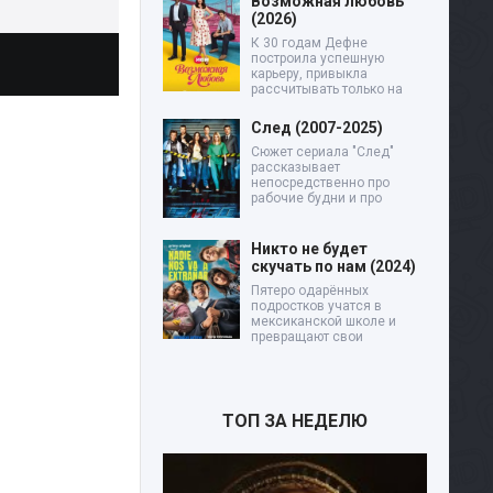
Возможная любовь
(2026)
К 30 годам Дефне
построила успешную
карьеру, привыкла
рассчитывать только на
След (2007-2025)
Сюжет сериала "След"
рассказывает
непосредственно про
рабочие будни и про
Никто не будет
скучать по нам (2024)
Пятеро одарённых
подростков учатся в
мексиканской школе и
превращают свои
ТОП ЗА НЕДЕЛЮ