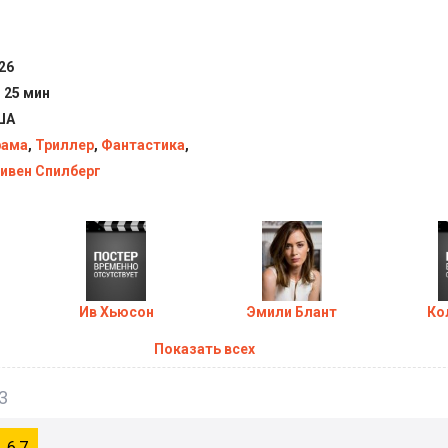
День разоблачения (2026) в хорошем качестве HD
26
ч 25 мин
ША
рама
,
Триллер
,
Фантастика
,
ивен Спилберг
Ив Хьюсон
Эмили Блант
Ко
Показать всех
3
6.7