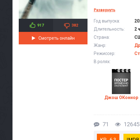
Развернуть
Год выпуска:
20
917
382
Длительность:
2 
Страна:
С
Смотреть онлайн
Жанр:
Д
Режиссер:
Ст
В ролях:
Джош ОКоннор
71
12645
6.3