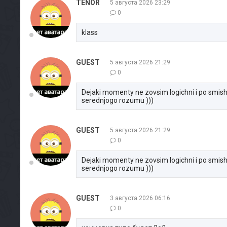
TENOR
5 августа 2026 23:29
0
klass
GUEST
5 августа 2026 21:29
0
Dejaki momenty ne zovsim logichni i po smish
serednjogo rozumu )))
GUEST
5 августа 2026 21:29
0
Dejaki momenty ne zovsim logichni i po smish
serednjogo rozumu )))
GUEST
3 августа 2026 06:16
0