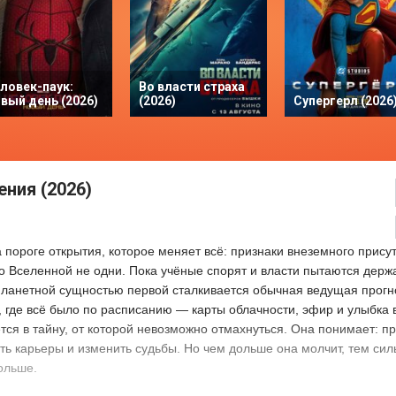
ловек-паук:
Во власти страха
вый день (2026)
(2026)
Супергерл (2026
ния (2026)
а пороге открытия, которое меняет всё: признаки внеземного прису
во Вселенной не одни. Пока учёные спорят и власти пытаются держ
планетной сущностью первой сталкивается обычная ведущая прогн
ь, где всё было по расписанию — карты облачности, эфир и улыбка 
ся в тайну, от которой невозможно отмахнуться. Она понимает: п
ать карьеры и изменить судьбы. Но чем дольше она молчит, тем си
больше.