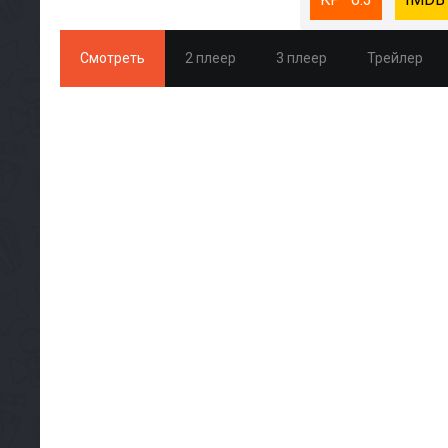
Смотреть
2 плеер
3 плеер
Трейлер