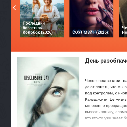
Последний
богатырь.
Че
Колобок (2026)
СОУЛМ8ЙТ (2026)
Но
День разоблаче
Человечество стоит н
дают понять, что мы 
под контролем, с ино
Канзас-сити. Её жизн
мгновенно превращает
вызвать панику, слом
что кто-то уже знает 