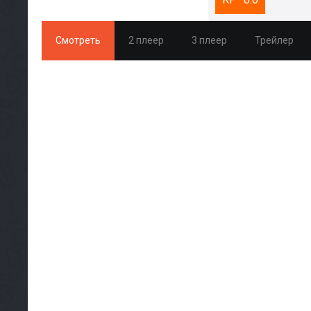
Смотреть
2 плеер
3 плеер
Трейлер