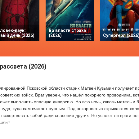
ловек-паук:
Во власти страха
вый день (2026)
(2026)
Супергерл (2026
рассвета (2026)
купированной Псковской области старик Матвей Кузьмин получает п
советских войск. Враг уверен, что нашёл покорного проводника, ко
ожет выполнить опасную диверсию. Но всю ночь, сквозь метель и 
 туда, куда сам считает нужным. Под покорностью скрываются холо
 пожертвовать собой ради спасения других. Но успеют ли враги пон
ошли?