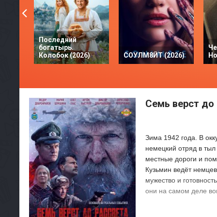
Последний
богатырь.
Че
Колобок (2026)
СОУЛМ8ЙТ (2026)
Но
Семь верст до 
Зима 1942 года. В ок
немецкий отряд в тыл 
местные дороги и пом
Кузьмин ведёт немцев
мужество и готовность
они на самом деле в