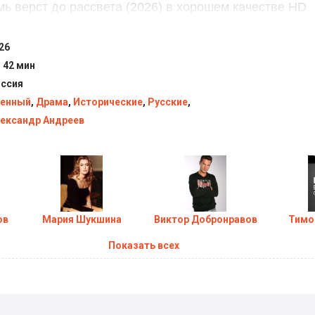
ь верст до рассвета (2026) в хорошем качестве HD
26
ч 42 мин
ссия
енный
,
Драма
,
Исторические
,
Русские
,
ександр Андреев
ов
Мария Шукшина
Виктор Добронравов
Тимо
Показать всех