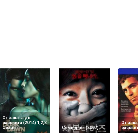
От заката до
рассвета (2014) 1,2,3
От зака
Сезон
Семь дней (2007)
рассвет