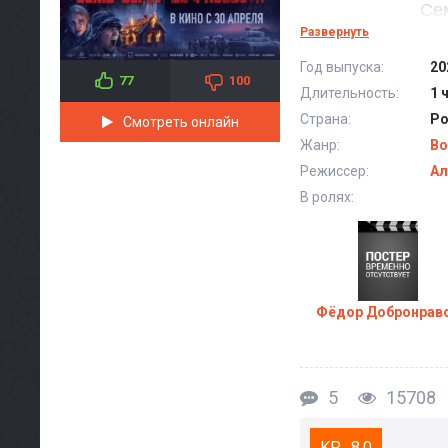
Сем
Развернуть
Год выпуска:
20
77
100
Длительность:
1 
Страна:
Ро
Смотреть онлайн
Жанр:
Во
Режиссер:
Ал
В ролях:
Фёдор Добронрав
5
15708
8.0