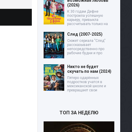
Возможная любовь
(2026)
К 30 годам Дефне
построила успешную
карьеру, привыкла
рассчитывать только на
След (2007-2025)
Сюжет сериала "След"
рассказывает
непосредственно про
рабочие будни и про
Никто не будет
скучать по нам (2024)
Пятеро одарённых
подростков учатся в
мексиканской школе и
превращают свои
ТОП ЗА НЕДЕЛЮ