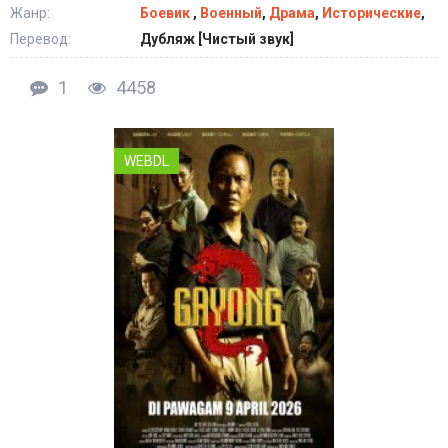
Жанр:
Боевик
,
Военный
,
Драма
,
Исторические
,
Перевод:
Дубляж [Чистый звук]
1
4458
WEBDL