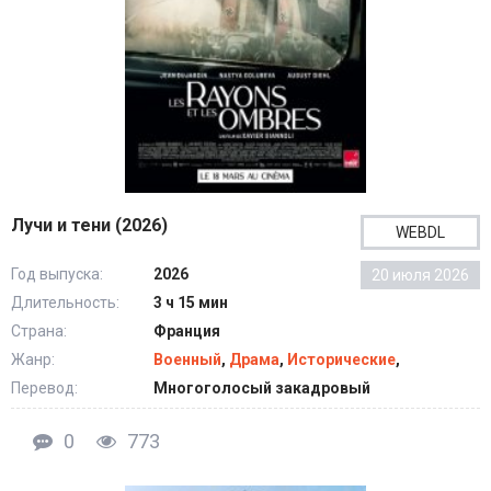
Лучи и тени (2026)
WEBDL
Год выпуска:
2026
20 июля 2026
Длительность:
3 ч 15 мин
Страна:
Франция
Жанр:
Военный
,
Драма
,
Исторические
,
Перевод:
Многоголосый закадровый
0
773