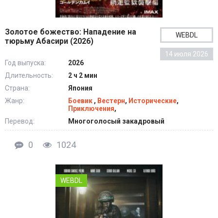
Золотое божество: Нападение на
WEBDL
тюрьму Абасири (2026)
14 июля 2026
Год выпуска:
2026
Длительность:
2 ч 2 мин
Страна:
Япония
Жанр:
Боевик
,
Вестерн
,
Исторические
,
Приключения
,
Перевод:
Многоголосый закадровый
0
1024
WEBDL