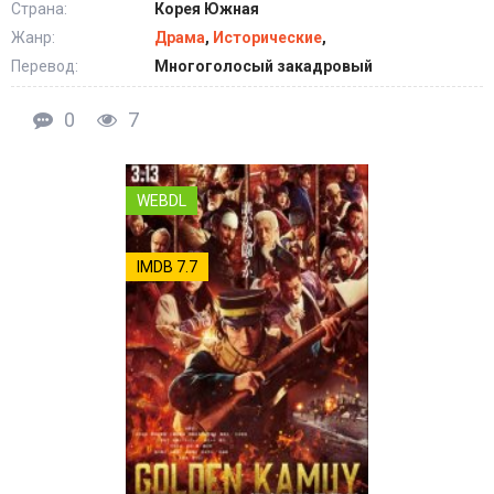
Страна:
Корея Южная
Жанр:
Драма
,
Исторические
,
Перевод:
Многоголосый закадровый
0
7
WEBDL
IMDB 7.7