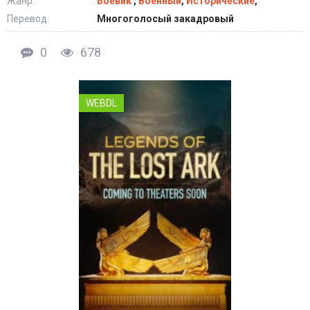
Жанр:
Боевик
,
Военный
,
Исторические
,
Перевод:
Многоголосый закадровый
0
678
WEBDL