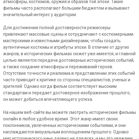
атмосферы, костюмов, оружия и образов той эпохи. Такие
фильмы часто располагают большим бюджетом и вызывают
значительный интерес у аудитории.
Для достижения полной достоверности режиссеры
привлекают массовые сцены и сотрудничают с костюмерными
мастерскими и известными дизайнерами, чтобы создать
аутентичные костюмы и атрибуты эпохи. В отличие от других
жанров, в исторических фильмах сюжет уже имеется, и главной
целью является передача достоверных исторических событий,
а также создание атмосферы и переживаний героев.
Отсутствие точности и реализма в представлении этих событий
часто приводит к критике со стороны специалистов, ученых и
зрителей. Однако когда фильм соответствует высоким
стандартам и передает достоверное изображение прошлого,
он может добиться впечатляющего успеха.
На нашем веб-сайте вы можете смотреть исторические фильмы
онлайн в любое удобное время. Этот жанр имеет своих
поклонников, увлеченных историческими событиями, и они
наслаждаются визуальным воплощением прошлого. Однако
мир исторического кино далеко не для всех, и мы это уважаем.