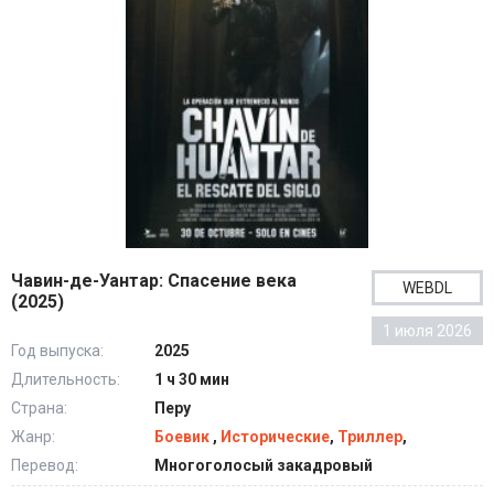
Чавин-де-Уантар: Спасение века
WEBDL
(2025)
1 июля 2026
Год выпуска:
2025
Длительность:
1 ч 30 мин
Страна:
Перу
Жанр:
Боевик
,
Исторические
,
Триллер
,
Перевод:
Многоголосый закадровый