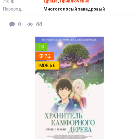
Жанр:
Драма
,
Приключение
Перевод:
Многоголосый закадровый
0
88
TS
KP 7.2
IMDB 6.6