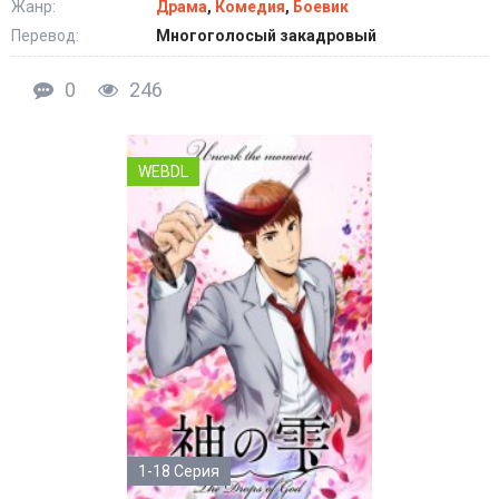
Жанр:
Драма
,
Комедия
,
Боевик
Перевод:
Многоголосый закадровый
0
246
WEBDL
1-18 Серия