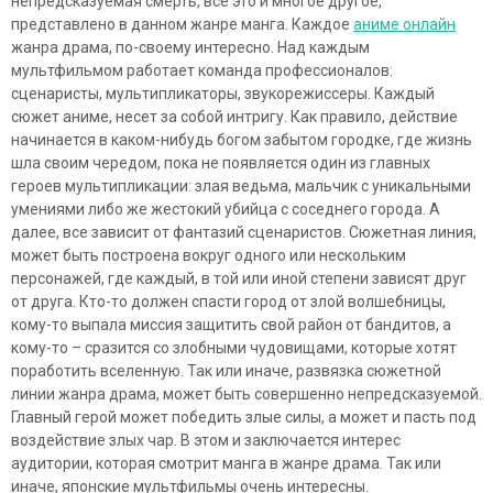
непредсказуемая смерть, все это и многое другое,
представлено в данном жанре манга. Каждое
аниме онлайн
жанра драма, по-своему интересно. Над каждым
мультфильмом работает команда профессионалов:
сценаристы, мультипликаторы, звукорежиссеры. Каждый
сюжет аниме, несет за собой интригу. Как правило, действие
начинается в каком-нибудь богом забытом городке, где жизнь
шла своим чередом, пока не появляется один из главных
героев мультипликации: злая ведьма, мальчик с уникальными
умениями либо же жестокий убийца с соседнего города. А
далее, все зависит от фантазий сценаристов. Сюжетная линия,
может быть построена вокруг одного или нескольким
персонажей, где каждый, в той или иной степени зависят друг
от друга. Кто-то должен спасти город от злой волшебницы,
кому-то выпала миссия защитить свой район от бандитов, а
кому-то – сразится со злобными чудовищами, которые хотят
поработить вселенную. Так или иначе, развязка сюжетной
линии жанра драма, может быть совершенно непредсказуемой.
Главный герой может победить злые силы, а может и пасть под
воздействие злых чар. В этом и заключается интерес
аудитории, которая смотрит манга в жанре драма. Так или
иначе, японские мультфильмы очень интересны.