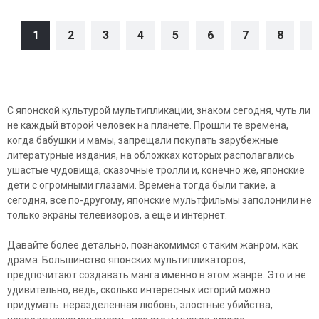
1
2
3
4
5
6
7
8
9
С японской культурой мультипликации, знаком сегодня, чуть ли
не каждый второй человек на планете. Прошли те времена,
когда бабушки и мамы, запрещали покупать зарубежные
литературные издания, на обложках которых располагались
ушастые чудовища, сказочные тролли и, конечно же, японские
дети с огромными глазами. Времена тогда были такие, а
сегодня, все по-другому, японские мультфильмы заполонили не
только экраны телевизоров, а еще и интернет.
Давайте более детально, познакомимся с таким жанром, как
драма. Большинство японских мультипликаторов,
предпочитают создавать манга именно в этом жанре. Это и не
удивительно, ведь, сколько интересных историй можно
придумать: неразделенная любовь, злостные убийства,