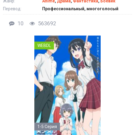
Жанр:
Anime
,
Драма
,
Фантастика
,
Боевик
Перевод:
Профессиональный, многоголосый
10
563692
WEBDL
1-5 Серия