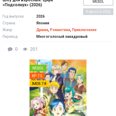
WEBDL
«Подсолнух» (2026)
9 августа 2026
Год выпуска:
2026
Страна:
Япония
Жанр:
Драма
,
Романтика
,
Приключение
Перевод:
Многоголосый закадровый
0
201
WEBDL
KP 7.5
IMDB 7.8