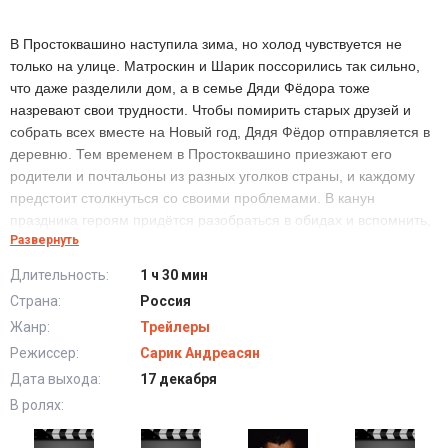
В Простоквашино наступила зима, но холод чувствуется не
только на улице. Матроскин и Шарик поссорились так сильно,
что даже разделили дом, а в семье Дяди Фёдора тоже
назревают свои трудности. Чтобы помирить старых друзей и
собрать всех вместе на Новый год, Дядя Фёдор отправляется в
деревню. Тем временем в Простоквашино приезжают его
родители и почтальоны из разных уголков страны, и каждому
предстоит столкнуться со своими проблемами. В канун
праздника героям придётся разобраться в обидах и вспомнить,
Развернуть
что важнее всего быть рядом с любимыми. Но удастся ли им
встретить Новый год одной большой семьёй?
Длительность:
1 ч 30 мин
Страна:
Россия
Зима в Простоквашино (2026) в хорошем качестве
Жанр:
Трейлеры
HD
Режиссер:
Сарик Андреасян
Дата выхода:
17 декабря
В ролях: