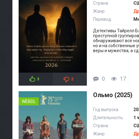
Страна:
С
Жанр:
Д
Перевод:
Мн
Детективы Тайрелл Б
преступной группиров
обнаруживают всё нов
но и на собственные
веры и мужества, а с
0
17
3
2
Ольмо (2025)
WEBDL
Год выпуска:
20
Длительность:
1 
Страна:
СШ
Жанр:
Д