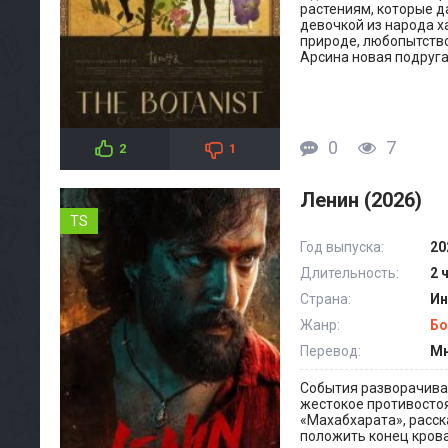
растениям, которые д
девочкой из народа х
природе, любопытство
Арсина новая подруг
0
7
2
1
Ленин (2026)
TS
Год выпуска:
20
Длительность:
2 
Страна:
Ин
Жанр:
Бо
Перевод:
Мн
События разворачива
жестокое противосто
«Махабхарата», расск
положить конец кров