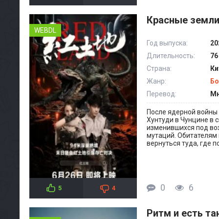
Красные земли
WEBDL
Год выпуска:
20
Длительность:
76
Страна:
Ки
Жанр:
Бо
Перевод:
Мн
После ядерной войны
Хунтуди в Чунцине в 
изменившихся под воз
мутаций. Обитателям 
вернуться туда, где п
0
6
5
4
Ритм и есть та