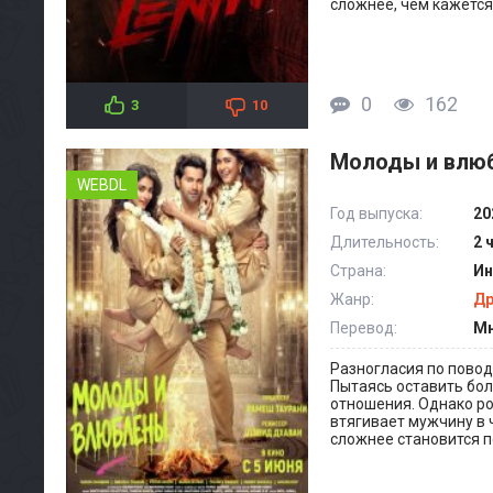
сложнее, чем кажется
0
162
3
10
Молоды и влюб
WEBDL
Год выпуска:
20
Длительность:
2 
Страна:
Ин
Жанр:
Д
Перевод:
Мн
Разногласия по повод
Пытаясь оставить бол
отношения. Однако р
втягивает мужчину в 
сложнее становится 