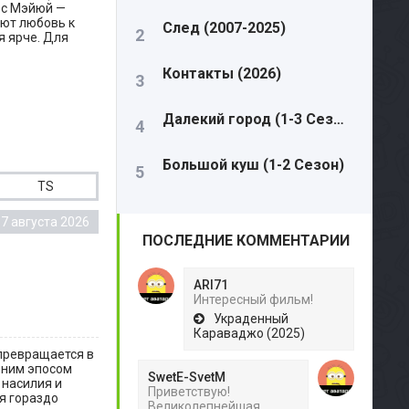
 с Мэйюй —
ают любовь к
След (2007-2025)
я ярче. Для
Контакты (2026)
Далекий город (1-3 Сезон)
Большой куш (1-2 Сезон)
TS
7 августа 2026
ПОСЛЕДНИЕ КОММЕНТАРИИ
ARI71
Интересный фильм!
Украденный
Караваджо (2025)
превращается в
вним эпосом
SwetE-SvetM
 насилия и
Приветствую!
я гораздо
Великолепнейшая