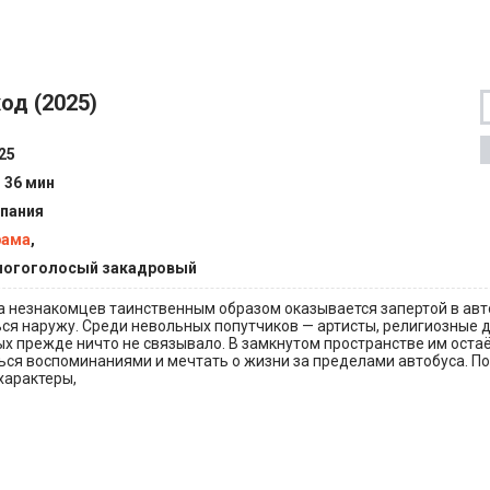
од (2025)
25
ч 36 мин
пания
рама
,
огоголосый закадровый
 незнакомцев таинственным образом оказывается запертой в авто
я наружу. Среди невольных попутчиков — артисты, религиозные д
х прежде ничто не связывало. В замкнутом пространстве им оста
ься воспоминаниями и мечтать о жизни за пределами автобуса. П
характеры,