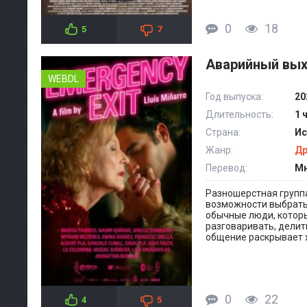
0
18
5
7
Аварийный вых
WEBDL
Год выпуска:
20
Длительность:
1 
Страна:
Ис
Жанр:
Д
Перевод:
Мн
Разношерстная группа
возможности выбратьс
обычные люди, которы
разговаривать, делит
общение раскрывает 
0
22
4
5