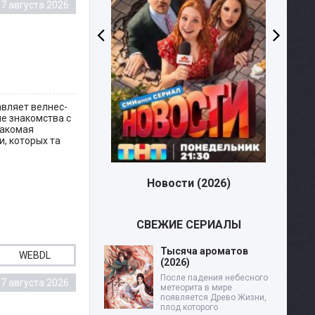
7 августа 2026
авляет велнес-
е знакомства с
накомая
, которых та
Новости (2026)
СВЕЖИЕ СЕРИАЛЫ
Тысяча ароматов
WEBDL
(2026)
После падения небесного
7 августа 2026
метеорита в мире
появляется Древо Жизни,
плод которого