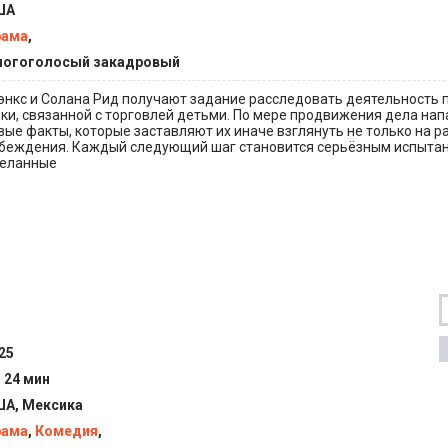
ША
рама
,
огоголосый закадровый
энкс и Солана Рид получают задание расследовать деятельность
ки, связанной с торговлей детьми. По мере продвижения дела на
ые факты, которые заставляют их иначе взглянуть не только на р
 убеждения. Каждый следующий шаг становится серьёзным испытан
деланные
25
ч 24 мин
А, Мексика
рама
,
Комедия
,