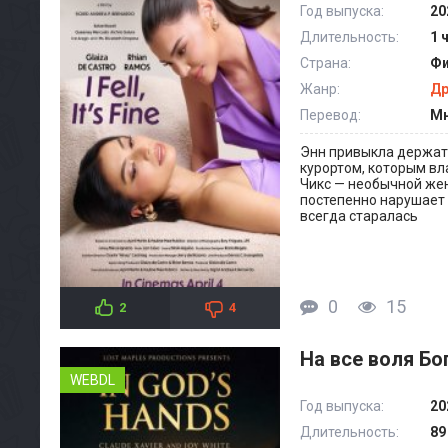
Год выпуска:
20
Длительность:
1 
Страна:
Фи
Жанр:
Д
Перевод:
Мн
Энн привыкла держать
курортом, которым вл
Чикс — необычной же
постепенно нарушает 
всегда старалась
0
15
2
4
На все воля Бог
WEBDL
Год выпуска:
20
Длительность:
89