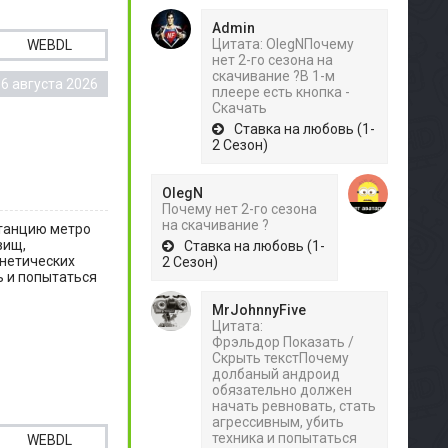
Admin
Цитата: OlegNПочему
WEBDL
нет 2-го сезона на
скачивание ?В 1-м
6 августа 2026
плеере есть кнопка -
Скачать
Ставка на любовь (1-
2 Сезон)
OlegN
Почему нет 2-го сезона
на скачивание ?
станцию метро
вищ,
Ставка на любовь (1-
енетических
2 Сезон)
ь и попытаться
MrJohnnyFive
Цитата:
Фрэльдор Показать /
Скрыть текстПочему
долбаный андроид
обязательно должен
начать ревновать, стать
агрессивным, убить
техника и попытаться
WEBDL