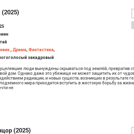
 (2025)
25
 мин
тай
евик
,
Драма
,
Фантастика
,
огоголосый закадровый
 уцелевшие люди вынуждены скрываться под землёй, превратив 
свой дом. Однако даже это убежище не может защитить их от чудо
действием радиации, и новых существ, возникших в результате г
подземного мира приходится вступить в жестокую борьбу за жизн
очти не
нцор (2025)