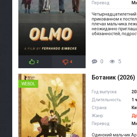
Перевод:
Мн
Четырнадцатилетний п
прикованном к постел
плечах мальчика лежи
неожиданно приглашае
обязанностей, подрос
0
5
2
4
Ботаник (2026)
WEBDL
Год выпуска:
20
Длительность:
1 
Страна:
Ки
Жанр:
Д
Перевод:
Мн
Одинокий мальчик Ар