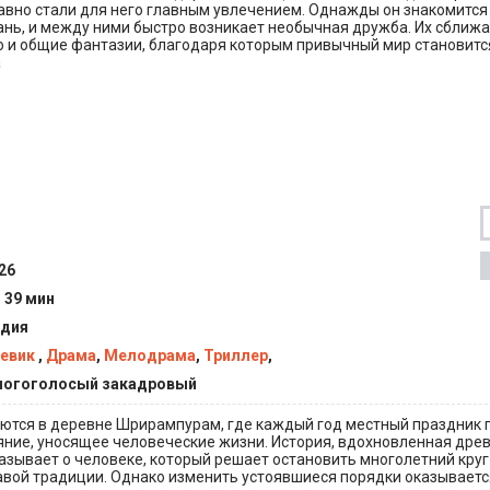
авно стали для него главным увлечением. Однажды он знакомится
ань, и между ними быстро возникает необычная дружба. Их сближ
 и общие фантазии, благодаря которым привычный мир становитс
а
26
ч 39 мин
дия
евик
,
Драма
,
Мелодрама
,
Триллер
,
огоголосый закадровый
ются в деревне Шрирампурам, где каждый год местный праздник 
яние, уносящее человеческие жизни. История, вдохновленная дре
азывает о человеке, который решает остановить многолетний круг
авой традиции. Однако изменить устоявшиеся порядки оказываетс