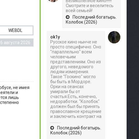
Великолепное кино!!!!!!
Смотрите и веселитесь
всей семьей!
Последний богатырь.
Колобок (2026)
WEBDL
ok1y
Русское кино нынче не
6 августа 2026
просто специфично. Оно
"параллельно" всем
человечьим
представлениям. Оно из
другого, неведомого
людям измерения.
Такое "Госкино" могло
бы быть в Мордоре.
Орки на сеансах
бусе, не имея
умирали бы от
еятели и
счастья.Есть, конечно,
ётся лишь
недоработки. "Колобок"
остепенно
должен был бы принять
православное крещение
и заключить контракт на
......... .
Последний богатырь.
Колобок (2026)