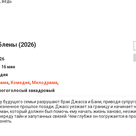
, ведь
лены (2026)
26
ч 16 мин
дия
рама
,
Комедия
,
Мелодрама
,
огоголосый закадровый
у будущего семьи разрушают брак Джасса и Бани, приводя супруго
езненное прошлое позади, Джасс уезжает за границу и начинает 
оман, который должен был помочь ему начать жизнь заново, неож
череду тайн и запутанных связей. Чем глубже он погружается в пр
понять