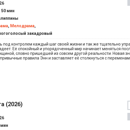
26
ч 50 мин
липпины
рама
,
Мелодрама
,
огоголосый закадровый
 под контролем каждый шаг своей жизни и так же тщательно упр
адеет. Её спокойный и упорядоченный мир начинает меняться посл
нщиной, словно пришедшей из совсем другой реальности. Новая з
привычные правила Энн и заставляет её столкнуться с переменами
а (2026)
26
 мин