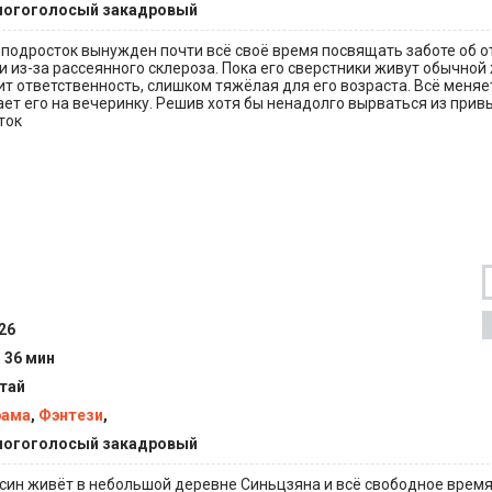
огоголосый закадровый
одросток вынужден почти всё своё время посвящать заботе об о
и из-за рассеянного склероза. Пока его сверстники живут обычной
т ответственность, слишком тяжёлая для его возраста. Всё меняет
т его на вечеринку. Решив хотя бы ненадолго вырваться из прив
ток
26
ч 36 мин
тай
рама
,
Фэнтези
,
огоголосый закадровый
син живёт в небольшой деревне Синьцзяна и всё свободное врем