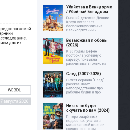
Убийства в Бенидорме
/ Убойный Бенидорм
Бывший детектив Деннис
Краун оставляет
беспокойную жизнь в
 предполагаемой
Великобритании и
парники
асследование,
Возможная любовь
ием для их
(2026)
К 30 годам Дефне
построила успешную
карьеру, привыкла
рассчитывать только на
След (2007-2025)
Сюжет сериала "След"
рассказывает
непосредственно про
WEBDL
рабочие будни и про
7 августа 2026
Никто не будет
скучать по нам (2024)
Пятеро одарённых
подростков учатся в
мексиканской школе и
превращают свои