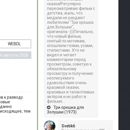
сказка!Регулярно
пересматриваю фильм с
детства, жаль, что
медали не раздают
любителям "Три орешка
для Золушки",
оригинала:-)))Печально,
что новый фильм,
снятый по мотивам,
WEBDL
опошлили геями, усами,
стилистами...Кто не
видел и читает
6 августа 2026
комментарии перед
просмотром, советую к
обязательному
просмотру и получению
неописуемого
удовольствия очень
красивой сказки,
красивых и талантливых
актёров и их работ в
в к разводу.
фильме...
новые
иданно
Три орешка для
оисходящее, тем
Золушки (1973)
Svetik6