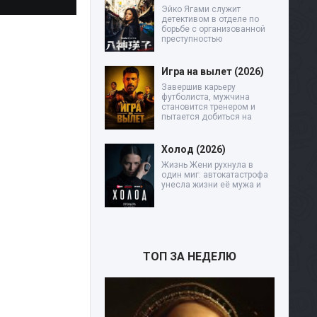
Эйко Ягами служит
детективом в отделе по
борьбе с организованной
преступностью
Игра на вылет (2026)
Завершив карьеру
футболиста, мужчина
становится тренером и
пытается добиться на
Холод (2026)
Жизнь Жени рухнула в
один миг: автокатастрофа
унесла жизни её мужа и
ТОП ЗА НЕДЕЛЮ