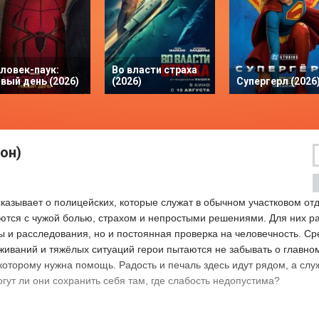
ловек-паук:
Во власти страха
вый день (2026)
(2026)
Супергерл (2026
он)
азывает о полицейских, которые служат в обычном участковом от
ются с чужой болью, страхом и непростыми решениями. Для них р
ы и расследования, но и постоянная проверка на человечность. С
живаний и тяжёлых ситуаций герои пытаются не забывать о главно
 которому нужна помощь. Радость и печаль здесь идут рядом, а сл
огут ли они сохранить себя там, где слабость недопустима?