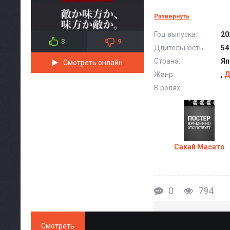
Развернуть
Год выпуска:
20
3
9
Длительность:
54
Страна:
Яп
Смотреть онлайн
Жанр:
,
Д
В ролях:
Сакай Масато
0
794
Смотреть