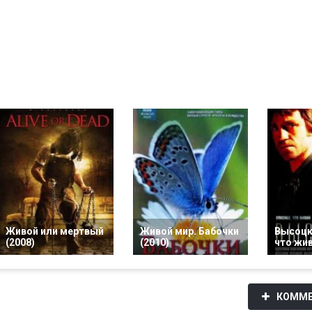
Живой или мертвый
Живой мир. Бабочки
Высоцк
(2008)
(2010)
что жив
КОММЕ