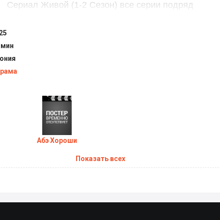
Сериал Живой (1-2 Сезон) все серии подряд
25
 мин
ония
рама
Абэ Хороши
Показать всех