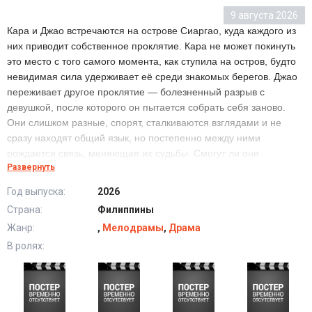
9 августа 2026
Кара и Джао встречаются на острове Сиаргао, куда каждого из
них приводит собственное проклятие. Кара не может покинуть
это место с того самого момента, как ступила на остров, будто
невидимая сила удерживает её среди знакомых берегов. Джао
переживает другое проклятие — болезненный разрыв с
девушкой, после которого он пытается собрать себя заново.
Они слишком разные, спорят, сталкиваются взглядами и не
сразу находят общий язык, но постепенно между ними
рождается связь, меняющая их судьбы. Смогут ли они
Развернуть
избавиться от прошлого и понять, что привело их друг к другу?
Год выпуска:
2026
Страна:
Филиппины
Сериал С любовью, Сиаргао (2026) все серии
подряд
Жанр:
,
Мелодрамы
,
Драма
В ролях: