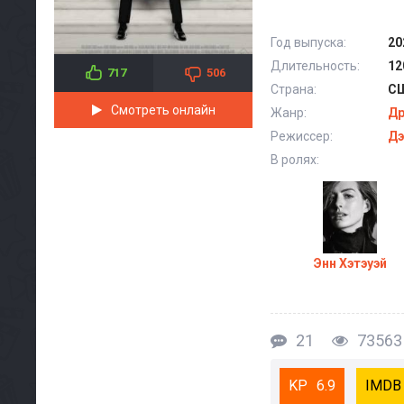
Год выпуска:
20
Длительность:
12
717
506
Страна:
С
Смотреть онлайн
Жанр:
Д
Режиссер:
Дэ
В ролях:
Энн Хэтэуэй
21
73563
6.9