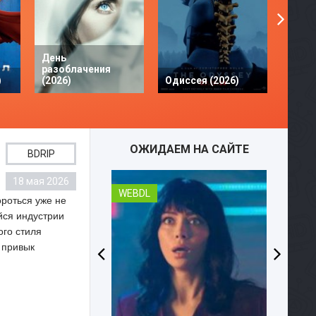
День
разоблачения
Твое 
)
(2026)
Одиссея (2026)
разби
ОЖИДАЕМ НА САЙТЕ
BDRIP
18 мая 2026
WEBDL
ороться уже не
йся индустрии
ого стиля
о привык