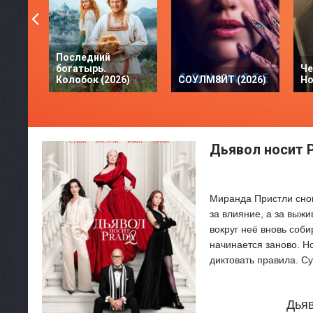
Последний
богатырь.
Че
Колобок (2026)
СОУЛМ8ЙТ (2026)
Но
Дьявол носит P
Миранда Пристли снов
за влияние, а за выж
вокруг неё вновь соби
начинается заново. Но
диктовать правила. С
Дьяв