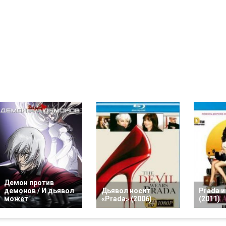
Демон против
демонов / И дьявол
Дьявол носит
Prada и
может
«Prada» (2006)
(2011)