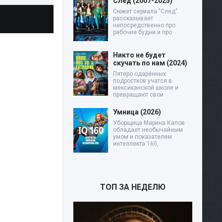
След (2007-2025)
Сюжет сериала "След"
рассказывает
непосредственно про
рабочие будни и про
Никто не будет
скучать по нам (2024)
Пятеро одарённых
подростков учатся в
мексиканской школе и
превращают свои
Умница (2026)
Уборщица Марина Капов
обладает необычайным
умом и показателем
интеллекта 160,
ТОП ЗА НЕДЕЛЮ