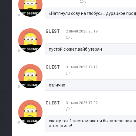
0
«Натянули сову на глобус»... дурацкое пр
GUEST
2 июня 2026 23:19
0
пустой сюжет,вайб утерян
GUEST
31 мая 2026 17:17
0
отлично
GUEST
31 мая 2026 17:02
0
скажу так 1 часть может и была хорошая н
этом стиле!