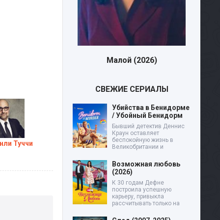
Малой (2026)
Девятая планета (202
СВЕЖИЕ СЕРИАЛЫ
Убийства в Бенидорме
/ Убойный Бенидорм
Бывший детектив Деннис
Краун оставляет
беспокойную жизнь в
нли Туччи
Великобритании и
Возможная любовь
(2026)
К 30 годам Дефне
построила успешную
карьеру, привыкла
рассчитывать только на