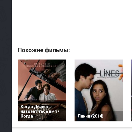
Похожие фильмы:
Когда Дьявол
назовёт твоё имя /
Когда
Линии (2014)