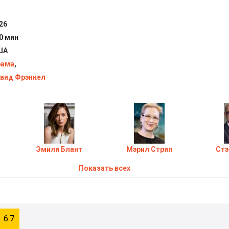
26
0 мин
ША
рама
,
вид Фрэнкел
Эмили Блант
Мэрил Стрип
Стэ
Показать всех
6.7