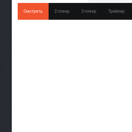
Смотреть
2 плеер
3 плеер
Трейлер