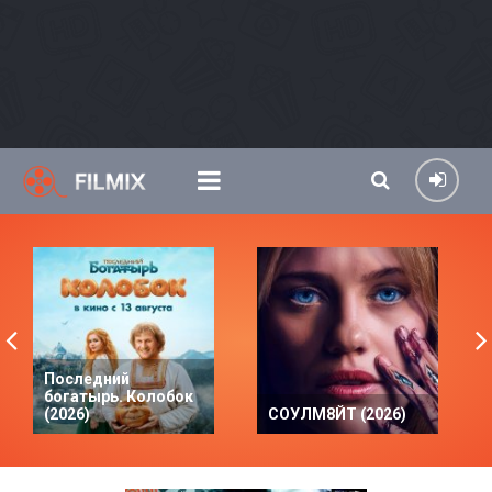
Последний
богатырь. Колобок
(2026)
СОУЛМ8ЙТ (2026)