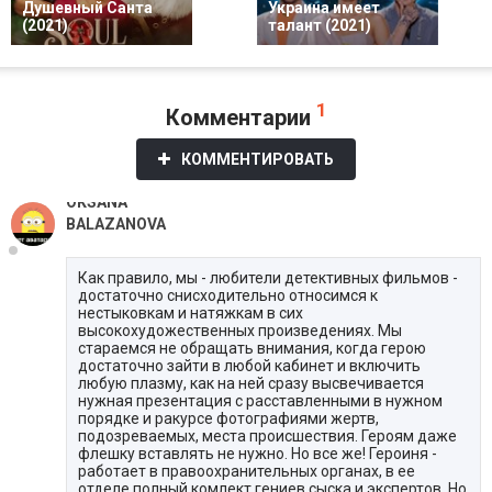
Душевный Санта
Украина имеет
(2021)
талант (2021)
1
Комментарии
КОММЕНТИРОВАТЬ
OKSANA
BALAZANOVA
Как правило, мы - любители детективных фильмов -
достаточно снисходительно относимся к
нестыковкам и натяжкам в сих
высокохудожественных произведениях. Мы
стараемся не обращать внимания, когда герою
достаточно зайти в любой кабинет и включить
любую плазму, как на ней сразу высвечивается
нужная презентация с расставленными в нужном
порядке и ракурсе фотографиями жертв,
подозреваемых, места происшествия. Героям даже
флешку вставлять не нужно. Но все же! Героиня -
работает в правоохранительных органах, в ее
отделе полный комлект гениев сыска и экспертов. Но