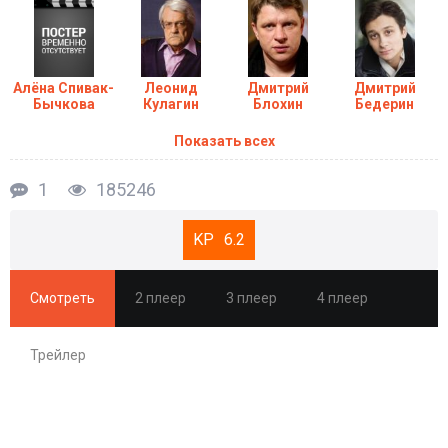
Алёна Спивак-
Леонид
Дмитрий
Дмитрий
Бычкова
Кулагин
Блохин
Бедерин
Показать всех
1
185246
6.2
Смотреть
2 плеер
3 плеер
4 плеер
Трейлер