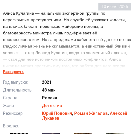
10 июня 2026
Алиса Кулагина — начальник экспертной группы по
нераскрытым преступлениям. На службе её уважают коллеги,
на плечах блестят новенькие майорские погоны, а
благодарность министра лишь подчёркивает её
профессионализм. Но за пределами кабинета всё далеко не так
гладко: личная жизнь не складывается, а единственный близкий
человек — отец Леонид Кулагин, когда-то знаменитый адвокат,
— стал для неё источником постоянных конфликтов. Алиса
никак не может простить ему того, что работа для него всегда
Развернуть
была важнее семьи. Когда же Леонида назначают куратором её
отдела, напряжение между ними достигает предела. Но сможет
Год выпуска:
2021
ли Алиса справиться с прошлой обидой, когда работа и личные
Длительность:
48 мин
счёты переплетаются самым неожиданным образом?
Страна:
Россия
Жанр:
Детектив
Сериал Кулагины (1-3 Сезон) новые серии
Режиссер:
Юрий Попович
,
Роман Жигалов
,
Алексей
Луканев
В ролях: