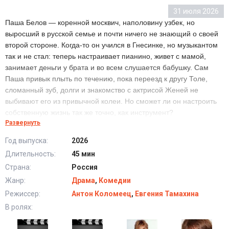
31 июля 2026
Паша Белов — коренной москвич, наполовину узбек, но
выросший в русской семье и почти ничего не знающий о своей
второй стороне. Когда-то он учился в Гнесинке, но музыкантом
так и не стал: теперь настраивает пианино, живет с мамой,
занимает деньги у брата и во всем слушается бабушку. Сам
Паша привык плыть по течению, пока переезд к другу Толе,
сломанный зуб, долги и знакомство с актрисой Женей не
выбивают его из привычной колеи. Но сможет ли он настроить
собственную жизнь так же точно, как инструмент?
Развернуть
Год выпуска:
2026
Сериал Паша (2026) все серии подряд
Длительность:
45 мин
Страна:
Россия
Жанр:
Драма
,
Комедии
Режиссер:
Антон Коломеец
,
Евгения Тамахина
В ролях: