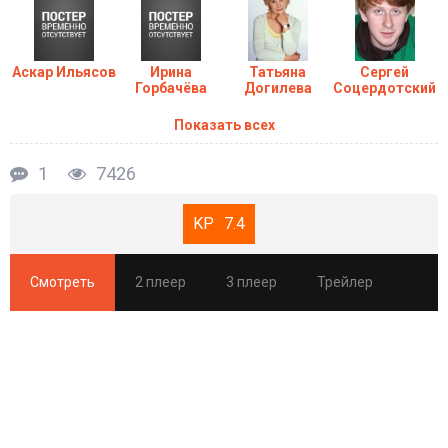
Аскар Ильясов
Ирина
Татьяна
Сергей
Горбачёва
Догилева
Соцердотский
Показать всех
1
7426
7.4
Смотреть
2 плеер
3 плеер
Трейлер