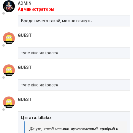
ADMIN
Администраторы
Вроде ничего такой, можно глянуть
GUEST
тупе кіно як і расея
GUEST
тупе кіно як і расея
GUEST
Цитата: tillakiz
Да уж, какой мальчик мужественный, храбрый и