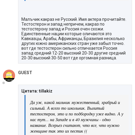
Малъчик какраз не Русский. Имя актера прочитайте.
Тестостерон и запад непричем, какраз по
тестостерону запад и Россия очен схожи.
Единственные нации которые оличаются это
Кавказцы, Арабы, Африканцы, Бразилия несколько
других южно американских стран уже забыл точно.
вот где тестостерон сильно отличхается Россия
запад средний 12-20 высокий 20-30 другие средний
20-30 высокий 30-50 вот где оргомная разница.
GUEST
Цитата: tillakiz
Да уж, какой мальчик мужественный, храбрый и
сильный. А всего то школьник. Вылитый
тестостерон, это и по подбородку уже видно. А у
нас тут... на Западе и в 40 мужчины - одно
название. Всерьез считают, что все, что нужно
женщине так это их пестик ((