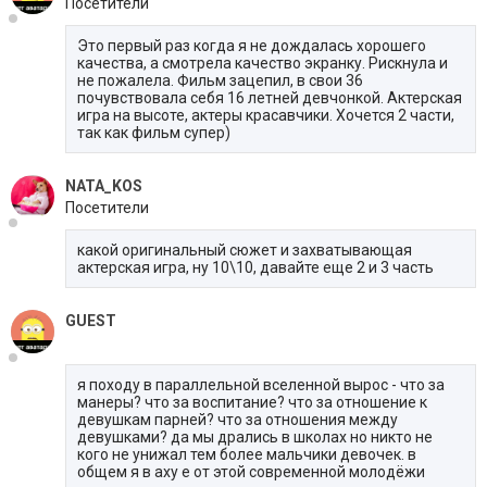
Посетители
Это первый раз когда я не дождалась хорошего
качества, а смотрела качество экранку. Рискнула и
не пожалела. Фильм зацепил, в свои 36
почувствовала себя 16 летней девчонкой. Актерская
игра на высоте, актеры красавчики. Хочется 2 части,
так как фильм супер)
NATA_KOS
Посетители
какой оригинальный сюжет и захватывающая
актерская игра, ну 10\10, давайте еще 2 и 3 часть
GUEST
я походу в параллельной вселенной вырос - что за
манеры? что за воспитание? что за отношение к
девушкам парней? что за отношения между
девушками? да мы дрались в школах но никто не
кого не унижал тем более мальчики девочек. в
общем я в аху е от этой современной молодёжи