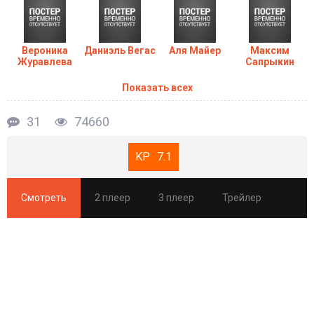
Вероника
Даниэль Вегас
Аля Майер
Максим
Журавлева
Сапрыкин
Показать всех
31
74660
7.1
Смотреть
2 плеер
3 плеер
Трейлер