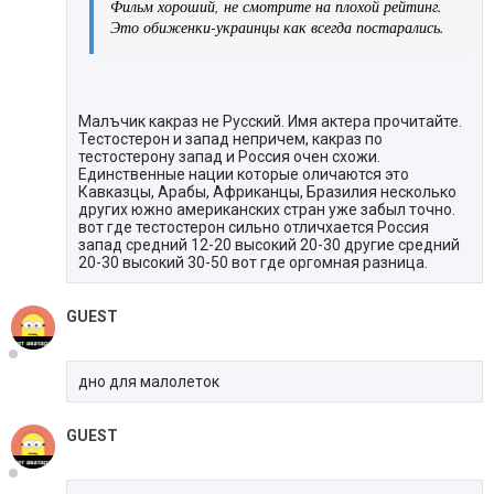
Фильм хороший, не смотрите на плохой рейтинг.
Это обиженки-украинцы как всегда постарались.
Малъчик какраз не Русский. Имя актера прочитайте.
Тестостерон и запад непричем, какраз по
тестостерону запад и Россия очен схожи.
Единственные нации которые оличаются это
Кавказцы, Арабы, Африканцы, Бразилия несколько
других южно американских стран уже забыл точно.
вот где тестостерон сильно отличхается Россия
запад средний 12-20 высокий 20-30 другие средний
20-30 высокий 30-50 вот где оргомная разница.
GUEST
дно для малолеток
GUEST