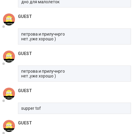
дно для малолеток
GUEST
петрова и прилучнрго
нет ,уже хорошо )
GUEST
петрова и прилучнрго
нет ,уже хорошо )
GUEST
supper tof
GUEST