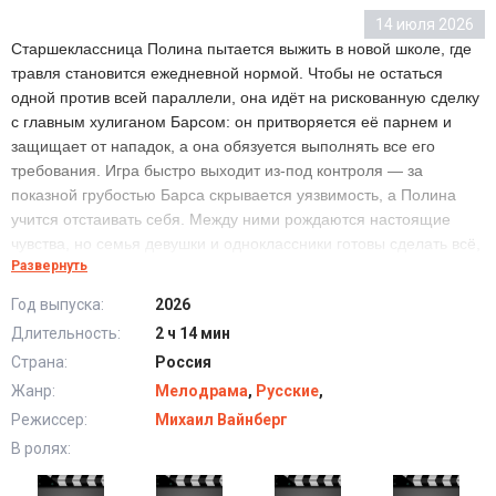
14 июля 2026
Старшеклассница Полина пытается выжить в новой школе, где
травля становится ежедневной нормой. Чтобы не остаться
одной против всей параллели, она идёт на рискованную сделку
с главным хулиганом Барсом: он притворяется её парнем и
защищает от нападок, а она обязуется выполнять все его
требования. Игра быстро выходит из-под контроля — за
показной грубостью Барса скрывается уязвимость, а Полина
учится отстаивать себя. Между ними рождаются настоящие
чувства, но семья девушки и одноклассники готовы сделать всё,
Развернуть
чтобы разлучить их. И самый опасный удар может прийти от
того, кому Полина доверяла больше всех.
Год выпуска:
2026
Длительность:
2 ч 14 мин
Твое сердце будет разбито (2026) в хорошем
Страна:
Россия
качестве HD
Жанр:
Мелодрама
,
Русские
,
Режиссер:
Михаил Вайнберг
В ролях: