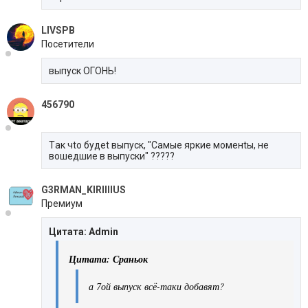
LIVSPB
Посетители
выпуск ОГОНЬ!
456790
Tак чtо будеt выпуск, "Самые яркие моменtы, не
вошедшие в выпуски" ?????
G3RMAN_KIRIIIIUS
Премиум
Цитата: Admin
Цитата: Сраньок
а 7ой выпуск всё-таки добавят?