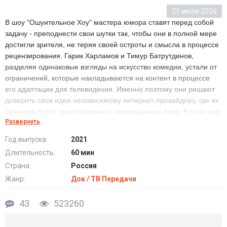
21 июля 2026
В шоу "Ошуительное Хоу" мастера юмора ставят перед собой
задачу - преподнести свои шутки так, чтобы они в полной мере
достигли зрителя, не теряя своей остроты и смысла в процессе
рецензирования. Гарик Харламов и Тимур Батрутдинов,
разделяя одинаковые взгляды на искусство комедии, устали от
ограничений, которые накладываются на контент в процессе
его адаптации для телевидения. Именно поэтому они решают
доверить свои идеи независимому интернет-провайдеру, где их
творения будут представлены в первозданном виде. В этом шоу
Развернуть
зрители увидят юмор в его наиболее "сыром" и
неподготовленном виде, без цензуры и обрезок. Какие
Год выпуска:
2021
неожиданные и искренние моменты подарят мастера юмора
Длительность:
60 мин
своим поклонникам, и кто еще присоединится к ним, чтобы
Страна:
Россия
вместе создать по-настоящему свежее и захватывающее шоу?
Жанр:
Док / ТВ Передачи
Ошуительное хоу (1-5 Сезон) новые серии 2026
43
523260