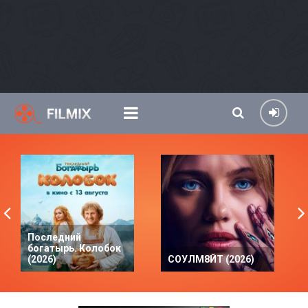
Последний
богатырь. Колобок
(2026)
СОУЛМ8ЙТ (2026)