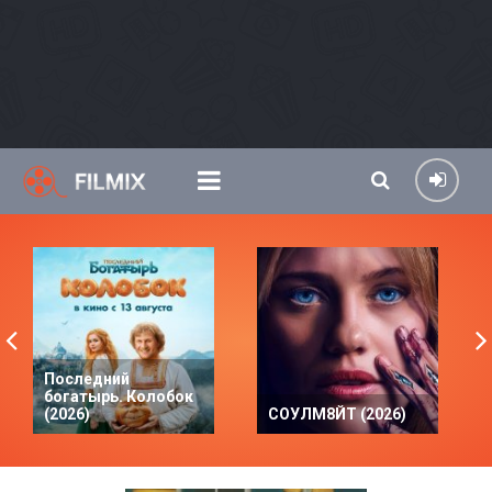
Последний
богатырь. Колобок
(2026)
СОУЛМ8ЙТ (2026)