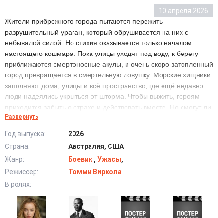
10 апреля 2026
Жители прибрежного города пытаются пережить
разрушительный ураган, который обрушивается на них с
небывалой силой. Но стихия оказывается только началом
настоящего кошмара. Пока улицы уходят под воду, к берегу
приближаются смертоносные акулы, и очень скоро затопленный
город превращается в смертельную ловушку. Морские хищники
заполняют дома, улицы и всё пространство, где ещё недавно
люди надеялись укрыться от шторма. Чтобы выжить, героям
приходится забыть о страхе и действовать вместе. Но смогут ли
Развернуть
они пережить эту ночь, если вода вокруг уже принадлежит не
им?
Год выпуска:
2026
Страна:
Австралия, США
Хищный рывок (2026) в хорошем качестве HD
Жанр:
Боевик
,
Ужасы
,
Режиссер:
Томми Виркола
В ролях: