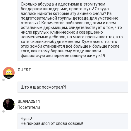
Сколько абсурда и идиотизма в этом тупом
бездарном кинодерьме, просто жуть! Откуда
взялись идиоты которые эту ахинею сняли? Из
подготовительной группы детсада для умственно
отсталых? Количество лайкосов под этим и всем
остальным дерьмищем, свидетельствует о том, что
число круглых, клинических и совершенно
невменяемых дебилов, на много превышает тех, кто
хоть сколько-нибудь вменяем. Хуже всего то, что
этих зомби становится всё больше и больше после
того, как этому бараньему стаду вкололи
фашистскую экспериментальную жижу к19.
GUEST
Што я щас посмотрел?!
SLANA2511
Посетители
Чушь!
Не понравился от слова совсем!