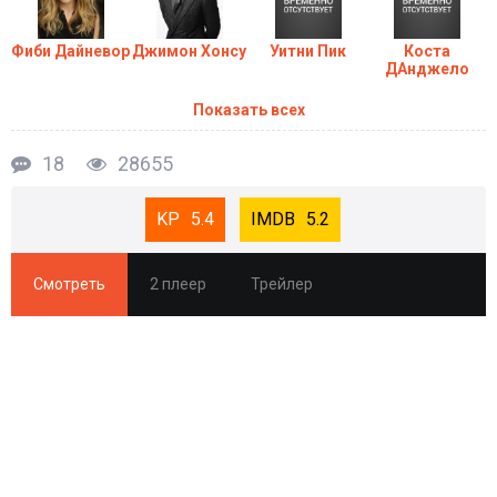
Фиби Дайневор
Джимон Хонсу
Уитни Пик
Коста
ДАнджело
Показать всех
18
28655
5.4
5.2
Смотреть
2 плеер
Трейлер