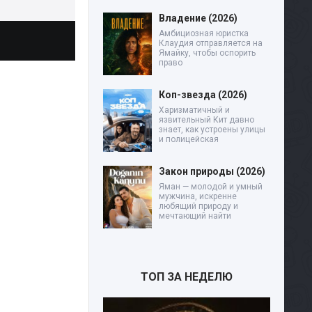
Владение (2026)
Амбициозная юристка
Клаудия отправляется на
Ямайку, чтобы оспорить
право
Коп-звезда (2026)
Харизматичный и
язвительный Кит давно
знает, как устроены улицы
и полицейская
Закон природы (2026)
Яман — молодой и умный
мужчина, искренне
любящий природу и
мечтающий найти
ТОП ЗА НЕДЕЛЮ