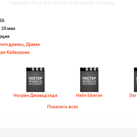
Сериал Еще 17 (2026) все серии подряд
26
ч 20 мин
рция
елодрамы
,
Драма
ре Кабакушак
Несрин Джавадзаде
Helin Elveren
Эзг
Показать всех