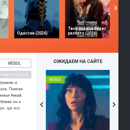
Твое сердце будет
Одиссея (2026)
разбито (2026)
Моана
ОЖИДАЕМ НА САЙТЕ
WEBDL
4 августа 2026
WEBDL
 травлю и
ата. Поиски
емьи Аккай.
ближе он к
е, где все