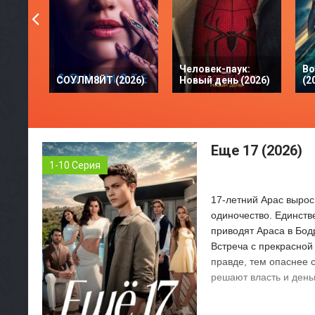
Человек-паук:
Во
СОУЛМ8ЙТ (2026)
Новый день (2026)
(2
Еще 17 (2026)
1-10 Серия
17-летний Арас вырос 
одиночество. Единств
приводят Араса в Бод
Встреча с прекрасной
правде, тем опаснее с
решают власть и день