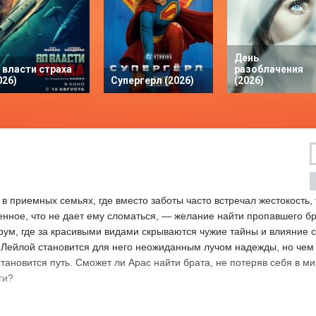
День
 власти страха
разоблачения
026)
Супергерл (2026)
(2026)
в приемных семьях, где вместо заботы часто встречал жестокость,
енное, что не дает ему сломаться, — желание найти пропавшего бр
рум, где за красивыми видами скрываются чужие тайны и влияние с
 Лейлой становится для него неожиданным лучом надежды, но чем 
тановится путь. Сможет ли Арас найти брата, не потеряв себя в мир
ги?