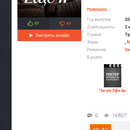
Развернуть
Год выпуска:
20
57
47
Длительность:
2 
Страна:
Ту
Смотреть онлайн
Жанр:
,
М
Режиссер:
Эм
В ролях:
Чаган Эфе Ак
0
16807
8.3