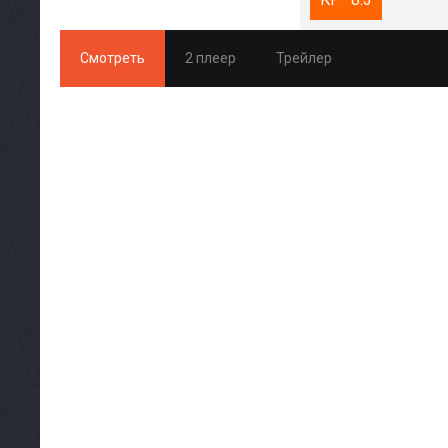
Смотреть
2 плеер
Трейлер