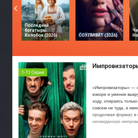
Последний
богатырь.
Че
Колобок (2026)
СОУЛМ8ЙТ (2026)
Но
Импровизаторы
1-11 Серия
«Импровизаторы» — эт
юморе и умении выкру
ходу, опираясь тольк
совсем не туда, и име
продолжая формат, в 
неожиданную импров