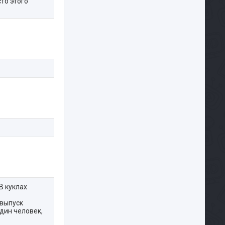
то этого
В куклах
 выпуск
один человек,