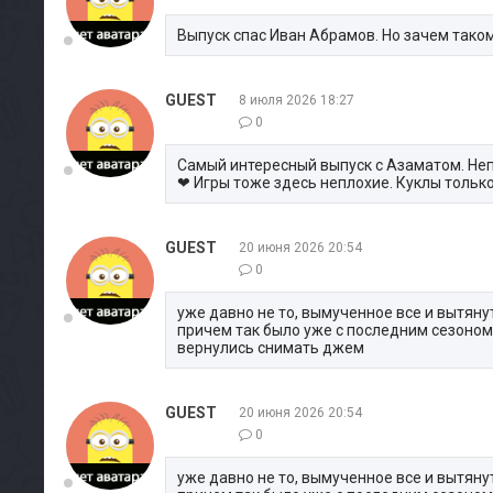
Выпуск спас Иван Абрамов. Но зачем тако
GUEST
8 июля 2026 18:27
0
Самый интересный выпуск с Азаматом. Неп
❤ Игры тоже здесь неплохие. Куклы только
GUEST
20 июня 2026 20:54
0
уже давно не то, вымученное все и вытян
причем так было уже с последним сезоном н
вернулись снимать джем
GUEST
20 июня 2026 20:54
0
уже давно не то, вымученное все и вытян