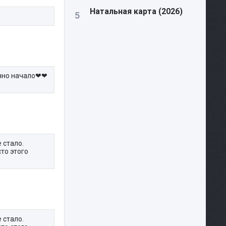
Натальная карта (2026)
енно начало❤❤
 стало.
то этого
 стало.