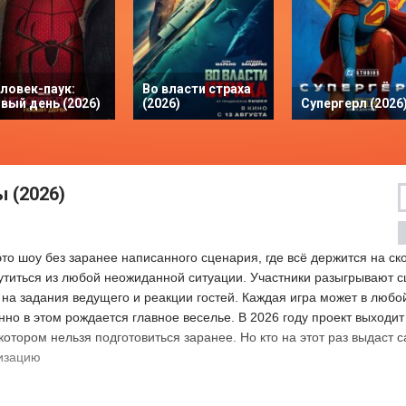
ловек-паук:
Во власти страха
вый день (2026)
(2026)
Супергерл (2026
 (2026)
о шоу без заранее написанного сценария, где всё держится на ск
титься из любой неожиданной ситуации. Участники разыгрывают 
о на задания ведущего и реакции гостей. Каждая игра может в люб
нно в этом рождается главное веселье. В 2026 году проект выходит
котором нельзя подготовиться заранее. Но кто на этот раз выдаст 
изацию