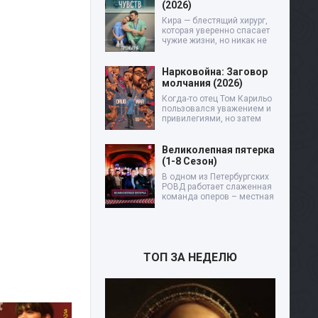
(2026)
Кира — блестящий хирург,
которая уверенно спасает
чужие жизни, но никак не
Нарковойна: Заговор
молчания (2026)
Когда-то отец Том Карильо
пользовался уважением и
привилегиями, но затем
Великолепная пятерка
(1-8 Сезон)
В одном из Петербургских
РОВД работает слаженная
команда оперов – местная
ТОП ЗА НЕДЕЛЮ