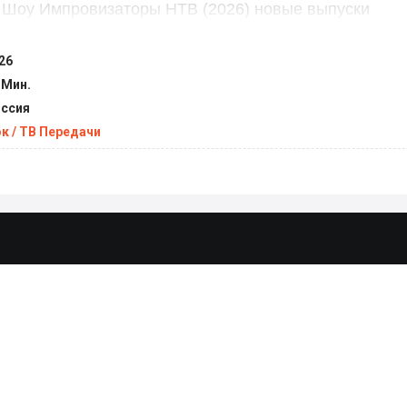
Шоу Импровизаторы НТВ (2026) новые выпуски
26
 Мин.
ссия
к / ТВ Передачи