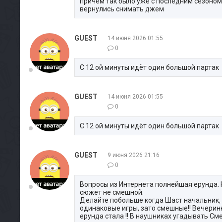
причем так было уже с последним сезоном н
вернулись снимать джем
GUEST
14 июня 2026 01:55
0
С 12 ой минуты идёт один большой партак
GUEST
14 июня 2026 01:55
0
С 12 ой минуты идёт один большой партак
GUEST
9 июня 2026 21:16
0
Вопросы из Интернета полнейшая ерунда. 
сюжет не смешной.
Делайте побольше когда Шаст начальник, 
одинаковые игры, зато смешные!! Вечеринк
ерунда стала !! В наушниках угадывать Сме