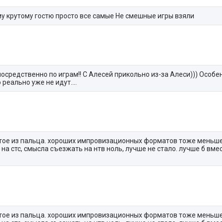
му крутому гостю просто все самые Не смешные игры взяли
осредственно по играм!! С Алесей прикольно из-за Алеси))) Особ
 реально уже не идут….
утое из пальца. хороших импровизационных форматов тоже меньше
а стс, смысла съезжать на нтв ноль, лучше не стало. лучше б вмес
утое из пальца. хороших импровизационных форматов тоже меньше