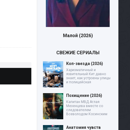
Малой (2026)
Дев
СВЕЖИЕ СЕРИАЛЫ
Коп-звезда (2026)
Харизматичный и
язвительный Кит давно
знает, как устроены улицы
и полицейская
Похищение (2026)
Капитан МВД Аглая
Мезенцева вместе со
следователем
Всеволодом Косинским
Анатомия чувств