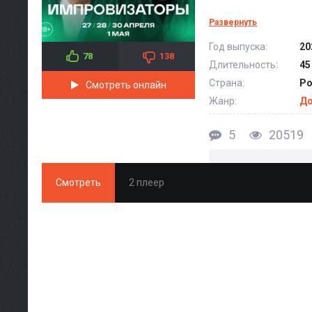
Развернуть
Год выпуска:
20
78
138
Длительность:
45
Страна:
Ро
Смотреть онлайн
Жанр:
До
5
20519
Смотреть
2 плеер