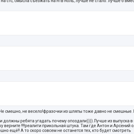
а стс, смысла съезжать на нтв ноль, лучше не стало. лучше б вмес
Не смешно, не весело!фразочки из шляпы тоже давно не смешные. 
и должны ребята угадать почему опоздали)))) Лучше из выпуска в
у верните !!!!реалити прикольная штука. Там где Антон и Арсений 
шно ещё!! А то скоро совсем не останется тех, кто будет смотреть