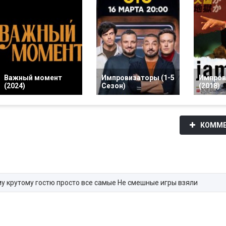
Важный момент
Импровизаторы (1-5
Импров
(2024)
Сезон)
(2018)
КОММЕ
му крутому гостю просто все самые Не смешные игры взяли