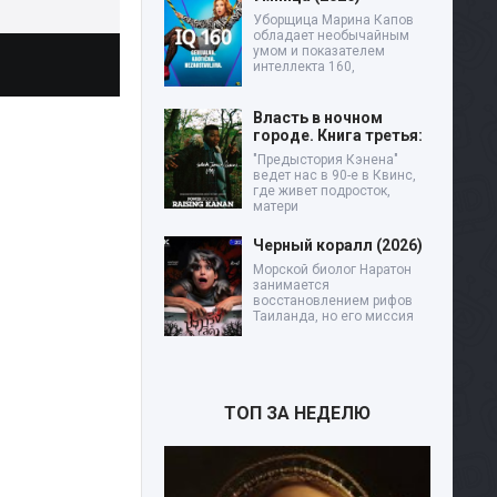
Уборщица Марина Капов
обладает необычайным
умом и показателем
интеллекта 160,
Власть в ночном
городе. Книга третья:
"Предыстория Кэнена"
ведет нас в 90-е в Квинс,
где живет подросток,
матери
Черный коралл (2026)
Морской биолог Наратон
занимается
восстановлением рифов
Таиланда, но его миссия
ТОП ЗА НЕДЕЛЮ