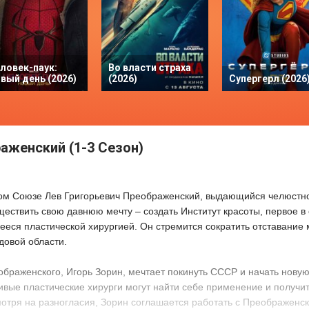
ловек-паук:
Во власти страха
вый день (2026)
(2026)
Супергерл (2026
аженский (1-3 Сезон)
WEBDL
ском Союзе Лев Григорьевич Преображенский, выдающийся челюстн
ществить свою давнюю мечту – создать Институт красоты, первое в
еся пластической хирургией. Он стремится сократить отставани
довой области.
браженского, Игорь Зорин, мечтает покинуть СССР и начать новую
ливые пластические хирурги могут найти себе применение и получи
отря на разногласия, Зорин соглашается работать с Преображенск