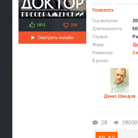
институте, видя в это
Развернуть
Ради своих мечт и це
Год выпуска:
20
они ожидали. Преобра
1012
224
Длительность:
50
институте, информаци
Страна:
Ро
Преображенским, несм
Смотреть онлайн
Жанр:
Д
Никто из них не пред
Режиссер:
Се
В ролях:
Док
Денис Шведов
28
28050
8.0