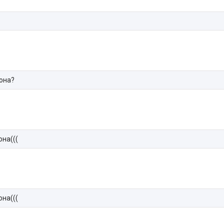
зона?
она(((
она(((