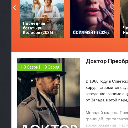
Последний
богатырь.
Че
Колобок (2026)
СОУЛМ8ЙТ (2026)
Но
Доктор Преобр
1-3 Сезон | 1-8 Серия
В 1966 году в Совет
хирург, стремится осу
заведение, занимающе
от Запада в этой пере
Молодой коллега Прео
границей, где талант
вознаграждение. Несм