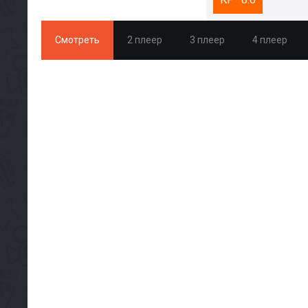
Смотреть
2 плеер
3 плеер
4 плеер