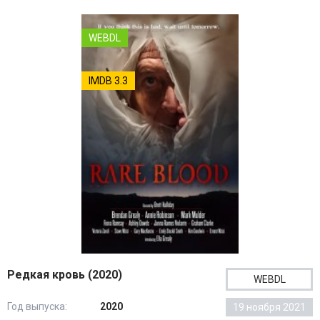
WEBDL
IMDB 3.3
Редкая кровь (2020)
WEBDL
Год выпуска:
2020
19 ноября 2021