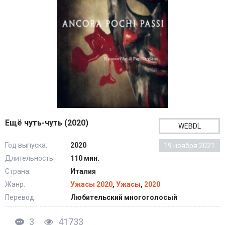
Ещё чуть-чуть (2020)
WEBDL
Год выпуска:
2020
19 ноября 2021
Длительность:
110 мин.
Страна:
Италия
Жанр:
Ужасы 2020
,
Ужасы
,
2020
Перевод:
Любительский многоголосый
3
41733