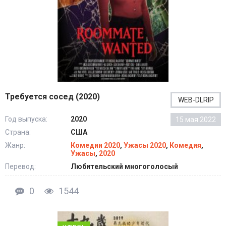
Требуется сосед (2020)
WEB-DLRIP
Год выпуска:
2020
15 мая 2022
Страна:
США
Жанр:
Комедии 2020
,
Ужасы 2020
,
Комедия
,
Ужасы
,
2020
Перевод:
Любительский многоголосый
0
1544