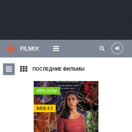
ПОСЛЕДНИЕ ФИЛЬМЫ
WEB-DLRip
IMDB 4.3