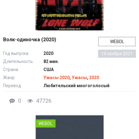
Волк-одиночка (2020)
WEBDL
Год выпуска:
2020
14 ноября 2021
Длительность:
82 мин.
Страна:
США
Жанр:
Ужасы 2020
,
Ужасы
,
2020
Перевод:
Любительский многоголосый
0
47726
WEBDL