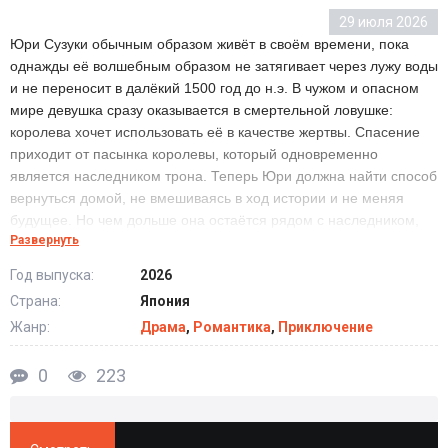
29 июля 2026
Юри Сузуки обычным образом живёт в своём времени, пока
однажды её волшебным образом не затягивает через лужу воды
и не переносит в далёкий 1500 год до н.э. В чужом и опасном
мире девушка сразу оказывается в смертельной ловушке:
королева хочет использовать её в качестве жертвы. Спасение
приходит от пасынка королевы, который одновременно
является наследником трона. Теперь Юри должна найти способ
вернуться домой, не вмешиваясь в ход истории и не меняя
будущее. Но чем дольше она остаётся рядом с наследником,
Развернуть
тем труднее ей сохранить дистанцию. Сможет ли Юри
вернуться в своё время, не разрушив судьбы прошлого?
Год выпуска:
2026
Страна:
Япония
Жанр:
Драма
,
Романтика
,
Приключение
0
223