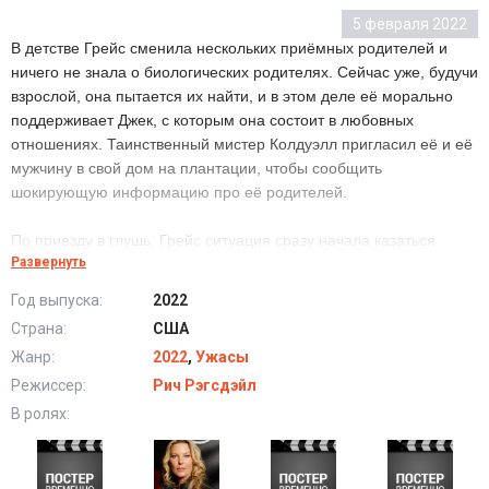
5 февраля 2022
В детстве Грейс сменила нескольких приёмных родителей и
ничего не знала о биологических родителях. Сейчас уже, будучи
взрослой, она пытается их найти, и в этом деле её морально
поддерживает Джек, с которым она состоит в любовных
отношениях. Таинственный мистер Колдуэлл пригласил её и её
мужчину в свой дом на плантации, чтобы сообщить
шокирующую информацию про её родителей.
По приезду в глушь, Грейс ситуация сразу начала казаться
Развернуть
подозрительной. Дом выглядел слишком идеалистичен, а возле
него и в нем находились языческие тотемы. Казалось, будто в
Год выпуска:
2022
атмосфере витает ощущение смерти. Хотелось уехать, но
Страна:
США
Грейс слишком сильно хочет узнать информацию про своих
Жанр:
2022
,
Ужасы
родителей, поэтому решила остаться несмотря ни на что. И это
стало её роковой ошибкой...
Режиссер:
Рич Рэгсдэйл
В ролях:
Долгая ночь (2022) в хорошем качестве HD