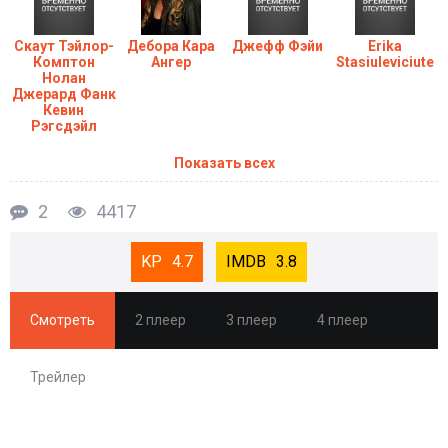
Скаут Тэйлор-
Дебора Кара
Джефф Фэйи
Erika
Комптон
Ангер
Stasiuleviciute
Нолан
Джерард Фанк
Кевин
Рэгсдэйл
Показать всех
2
4417
4.7
3.8
Смотреть
2 плеер
3 плеер
4 плеер
Трейлер