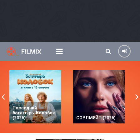
Последний
богатырь. Колобок
(2026)
СОУЛМ8ЙТ (2026)