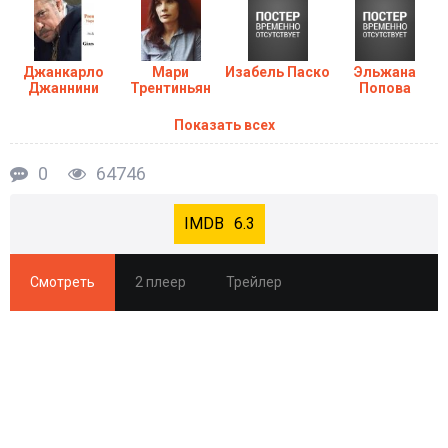
Джанкарло
Мари
Изабель Паско
Эльжана
Джаннини
Трентиньян
Попова
Показать всех
0
64746
6.3
Смотреть
2 плеер
Трейлер