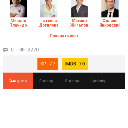
Микеле
Татьяна
Михаил
Филипп
Плачидо
Догилева
Жигалов
Янковский
Показать всех
0
2270
7.7
7.0
Смотреть
2 плеер
3 плеер
Трейлер