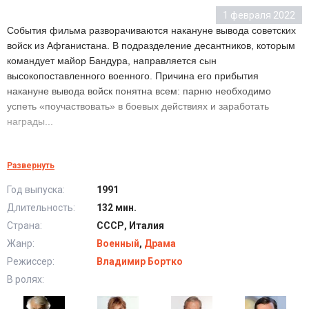
1 февраля 2022
События фильма разворачиваются накануне вывода советских
войск из Афганистана. В подразделение десантников, которым
командует майор Бандура, направляется сын
высокопоставленного военного. Причина его прибытия
накануне вывода войск понятна всем: парню необходимо
успеть «поучаствовать» в боевых действиях и заработать
награды...
Афганский излом (1991) в хорошем качестве HD
Развернуть
Год выпуска:
1991
Длительность:
132 мин.
Страна:
СССР, Италия
Жанр:
Военный
,
Драма
Режиссер:
Владимир Бортко
В ролях: