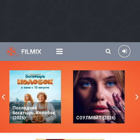
Последний
богатырь. Колобок
(2026)
СОУЛМ8ЙТ (2026)