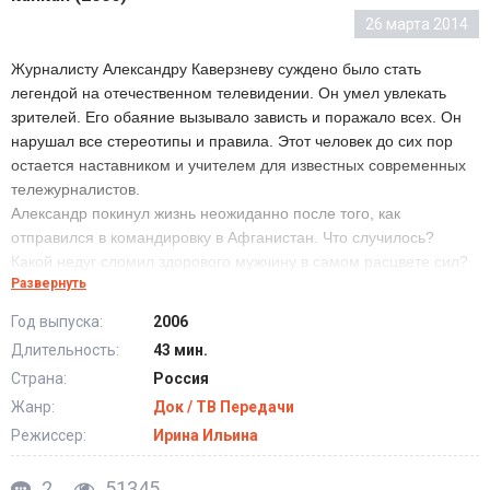
26 марта 2014
Журналисту Александру Каверзневу суждено было стать
легендой на отечественном телевидении. Он умел увлекать
зрителей. Его обаяние вызывало зависть и поражало всех. Он
нарушал все стереотипы и правила. Этот человек до сих пор
остается наставником и учителем для известных современных
тележурналистов.
Александр покинул жизнь неожиданно после того, как
отправился в командировку в Афганистан. Что случилось?
Какой недуг сломил здорового мужчину в самом расцвете сил?
Развернуть
Авторы фильма расскажут о публичной и частной жизни
Александра Каверзнева, о некоторых секретах одной их самых
Год выпуска:
2006
опасных профессий. В чем загадка его обаяния? Авторы
Длительность:
43 мин.
фильма попытаются ответить на все эти вопросы.
Страна:
Россия
Жанр:
Док / ТВ Передачи
Режиссер:
Ирина Ильина
2
51345