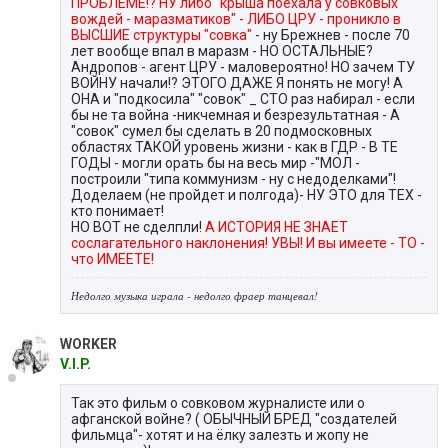
ПРОБЛЕМЕ!? НУ либо "крыша поехала у совковых
вождей - маразматиков" - ЛИБО ЦРУ - проникло в
ВЫСШИЕ структуры "совка"
- ну Брежнев - после 70
лет вообще впал в маразм - НО ОСТАЛЬНЫЕ?
Андропов - агент ЦРУ - маловероятно! НО зачем ТУ
ВОЙНУ начали!? ЭТОГО ДАЖЕ Я понять не могу! А
ОНА и "подкосила" "совок" _ СТО раз набирал - если
бы не та война -никчемная и безрезультатная - А
"совок" сумел бы сделать в 20 подмосковных
областях ТАКОЙ уровень жизни - как в ГДР - В ТЕ
ГОДЫ - могли орать бы на весь мир -"МОЛ -
построили "типа коммунизм - ну с недоделками"!
Доделаем (не пройдет и полгода)- НУ ЭТО для ТЕХ -
кто понимает!
НО ВОТ не сделпли!
А ИСТОРИЯ НЕ ЗНАЕТ
сослагательного наклонения! УВЫ! И вы имеете - ТО -
что ИМЕЕТЕ!
Недолго музыка играла - недолго фраер танцевал!
WORKER
V.I.P.
Так это фильм о совковом журналисте или о
афганской войне? ( ОБЫЧНЫЙ БРЕД "создателей
фильмца"- хотят и на ёлку залезть и жопу не