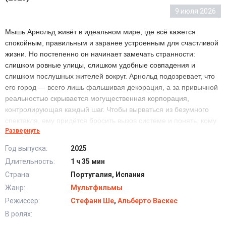
9 июля 2026
Мышь Арнольд живёт в идеальном мире, где всё кажется
спокойным, правильным и заранее устроенным для счастливой
жизни. Но постепенно он начинает замечать странности:
слишком ровные улицы, слишком удобные совпадения и
слишком послушных жителей вокруг. Арнольд подозревает, что
его город — всего лишь фальшивая декорация, а за привычной
реальностью скрывается могущественная корпорация,
контролирующая каждый шаг. Чтобы вырваться из безумного
спектакля, ему придётся бросить вызов системе и понять, кому
Развернуть
можно доверять. Но сможет ли маленькая мышь разрушить
мир, который построили, чтобы никто не задавал вопросов?
Год выпуска:
2025
Длительность:
1 ч 35 мин
Страна:
Португалия, Испания
Жанр:
Мультфильмы
Режиссер:
Стефани Ше
,
Альберто Васкес
В ролях: