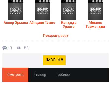
Асиер Ормаса
Айнцане Гамис
Кандидо
Микель
Уранга
Гармендия
Показать всех
0
59
6.8
Смотреть
2 плеер
Трейлер