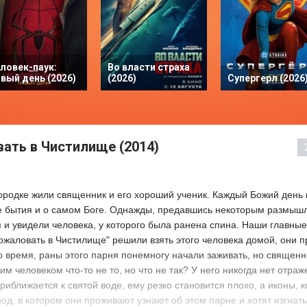
ловек-паук:
Во власти страха
вый день (2026)
(2026)
Супергерл (2026
ать в Чистилище (2014)
родке жили священник и его хороший ученик. Каждый Божий день
 бытия и о самом Боге. Однажды, предавшись некоторым размыш
я и увидели человека, у которого была ранена спина. Наши главны
жаловать в Чистилище" решили взять этого человека домой, они п
о время, раны этого парня понемногу начали заживать, но священн
тим человеком что-то не то, но что не так? У него никогда нет отраж
риближается к святой воде, ему резко становится плохо, а иконы, ко
од, в котором они проживают узнают об этом парне и хотят изгнать