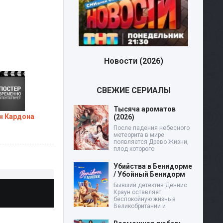
Новости (2026)
СВЕЖИЕ СЕРИАЛЫ
Тысяча ароматов
н Кардона
(2026)
После падения небесного
метеорита в мире
появляется Древо Жизни,
плод которого
Убийства в Бенидорме
/ Убойный Бенидорм
Бывший детектив Деннис
Краун оставляет
беспокойную жизнь в
Великобритании и