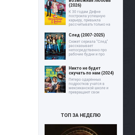
Возможная любовь
(2026)
К 30 годам Дефне
построила успешную
карьеру, привыкла
рассчитывать только на
След (2007-2025)
Сюжет сериала "След"
рассказывает
непосредственно про
рабочие будни и про
Никто не будет
скучать по нам (2024)
Пятеро одарённых
подростков учатся в
мексиканской школе и
превращают свои
ТОП ЗА НЕДЕЛЮ