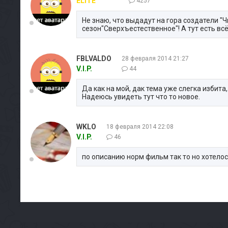
ELITE
4257
Не знаю, что выдадут на гора создатели "
сезон"Сверхъестественное"! А тут есть всё !
FBLVALDO
28 февраля 2014 21:27
V.I.P.
44
Да как на мой, дак тема уже слегка избита
Надеюсь увидеть тут что то новое.
WKLO
18 февраля 2014 22:08
V.I.P.
46
по описанию норм фильм так то но хотелос