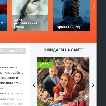
День
разоблачения
Твое 
)
(2026)
Одиссея (2026)
разби
ОЖИДАЕМ НА САЙТЕ
25 января 2014
WEBDL
WEBD
 наши герои
лениям, ребята
е персонажи
риютили его и
ик
ения в зеркале,
гда видят его,
 этого падшего