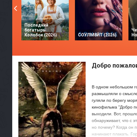
Последний
богатырь.
Че
Колобок (2026)
СОУЛМ8ЙТ (2026)
Но
Добро пожалов
В одном небольшом го
размышляли о смысле
гуляли по берегу мор
кинофильма "Добро по
выходили. Вот, прошл
обнаруживает, что с э
но почему? Когда он п
начинают плакать. Гор