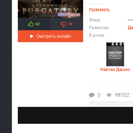
ангела...
Развернуть
Премьера кинофильма
Жанр:
---
62
16
Режиссер:
Дж
В ролях:
Смотреть онлайн
Нэйтан Джонс
3
98552