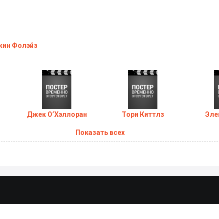
 "
Добро пожаловать в Чистилище
" состоится
в 2014 году!
ин Фолэйз
Джек О’Хэллоран
Тори Киттлз
Эле
Показать всех