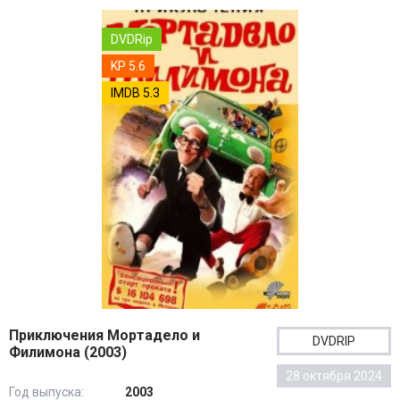
DVDRip
KP 5.6
IMDB 5.3
Приключения Мортадело и
DVDRIP
Филимона (2003)
28 октября 2024
Год выпуска:
2003