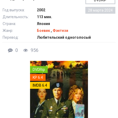
DVDRIP
Год выпуска:
2002
28 марта 2024
Длительность:
113 мин.
Страна:
Япония
Жанр:
Боевик
,
Фэнтези
Перевод:
Любительский одноголосый
0
956
DVDRip
KP 6.4
IMDB 6.4