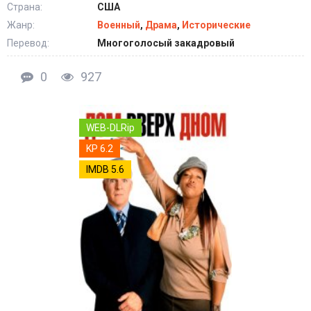
Страна:
США
Жанр:
Военный
,
Драма
,
Исторические
Перевод:
Многоголосый закадровый
0
927
WEB-DLRip
KP 6.2
IMDB 5.6