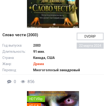
Слово чести (2003)
DVDRIP
Год выпуска:
2003
22 марта 2024
Длительность:
91 мин.
Страна:
Канада, США
Жанр:
Драма
Перевод:
Многоголосый закадровый
0
856
HDTVRip