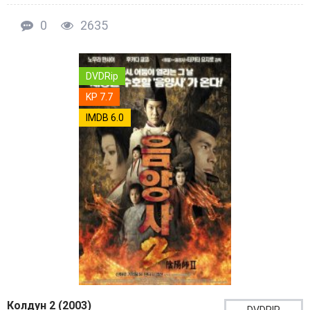
0
2635
DVDRip
KP 7.7
IMDB 6.0
Колдун 2 (2003)