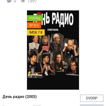
0
1597
DVDRip
KP 8.0
IMDB 7.8
День радио (2003)
DVDRIP