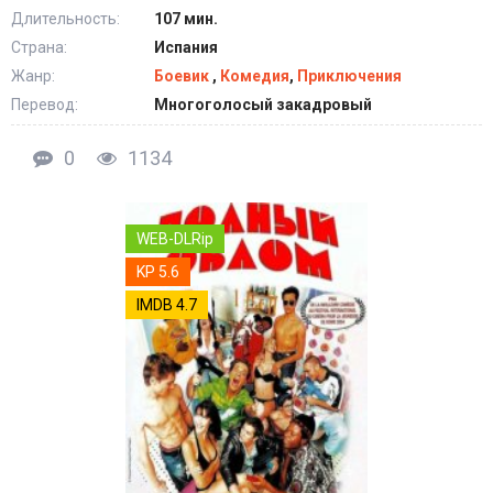
Длительность:
107 мин.
Страна:
Испания
Жанр:
Боевик
,
Комедия
,
Приключения
Перевод:
Многоголосый закадровый
0
1134
WEB-DLRip
KP 5.6
IMDB 4.7