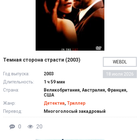
Темная сторона страсти (2003)
WEBDL
Год выпуска:
2003
18 июля 2026
Длительность:
1 ч 59 мин
Страна:
Великобритания, Австралия, Франция,
США
Жанр:
Детектив
,
Триллер
Перевод:
Многоголосый закадровый
0
20