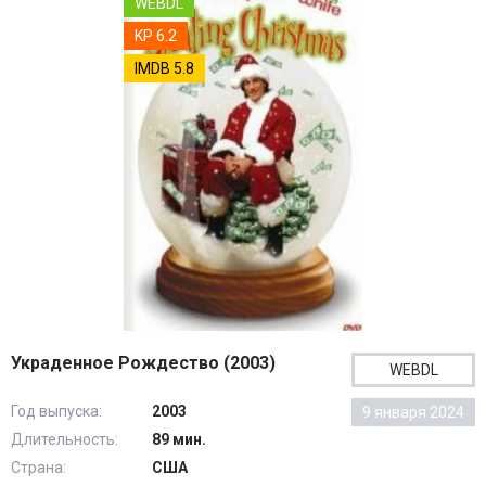
WEBDL
KP 6.2
IMDB 5.8
Украденное Рождество (2003)
WEBDL
Год выпуска:
2003
9 января 2024
Длительность:
89 мин.
Страна:
США