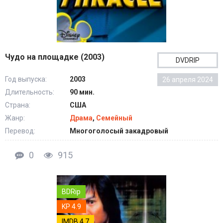
Чудо на площадке (2003)
DVDRIP
Год выпуска:
2003
26 апреля 2024
Длительность:
90 мин.
Страна:
США
Жанр:
Драма
,
Семейный
Перевод:
Многоголосый закадровый
0
915
BDRip
KP 4.9
IMDB 4.7