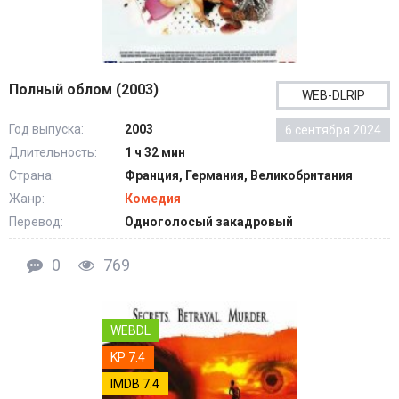
Полный облом (2003)
WEB-DLRIP
Год выпуска:
2003
6 сентября 2024
Длительность:
1 ч 32 мин
Страна:
Франция, Германия, Великобритания
Жанр:
Комедия
Перевод:
Одноголосый закадровый
0
769
WEBDL
KP 7.4
IMDB 7.4