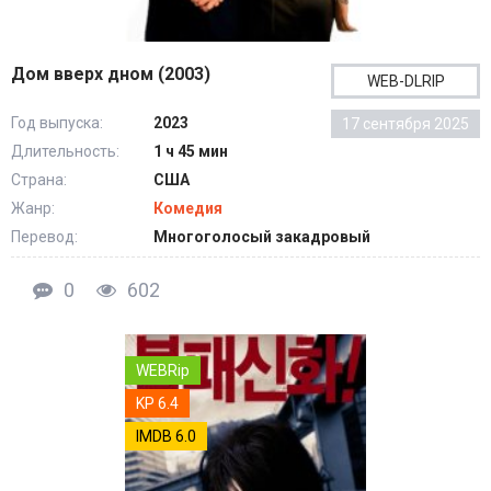
Дом вверх дном (2003)
WEB-DLRIP
Год выпуска:
2023
17 сентября 2025
Длительность:
1 ч 45 мин
Страна:
США
Жанр:
Комедия
Перевод:
Многоголосый закадровый
0
602
WEBRip
KP 6.4
IMDB 6.0