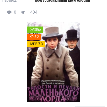
Перевод:
Профессиональный двухголосый
0
1404
DVDRip
KP 8.2
IMDB 7.3