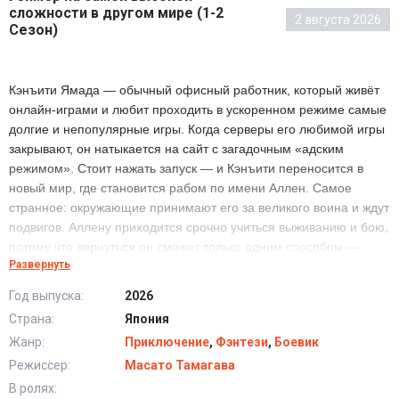
сложности в другом мире (1-2
2 августа 2026
Сезон)
Кэнъити Ямада — обычный офисный работник, который живёт
онлайн-играми и любит проходить в ускоренном режиме самые
долгие и непопулярные игры. Когда серверы его любимой игры
закрывают, он натыкается на сайт с загадочным «адским
режимом». Стоит нажать запуск — и Кэнъити переносится в
новый мир, где становится рабом по имени Аллен. Самое
странное: окружающие принимают его за великого воина и ждут
подвигов. Аллену приходится срочно учиться выживанию и бою,
потому что вернуться он сможет только одним способом —
Развернуть
пройти игру до конца живым. Вот только кто придумал этот
режим, в котором ошибка не перезагружается?
Год выпуска:
2026
Страна:
Япония
Жанр:
Приключение
,
Фэнтези
,
Боевик
Режиссер:
Масато Тамагава
В ролях: