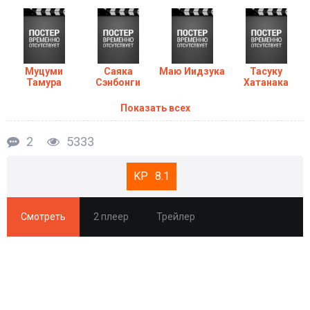
Муцуми
Саяка
Маю Иидзука
Тасуку
Тамура
Сэнбонги
Хатанака
Показать всех
2
5333
8.1
Смотреть
2 плеер
Трейлер