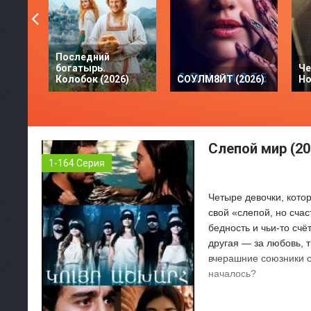
Последний
богатырь.
Че
Колобок (2026)
СОУЛМ8ЙТ (2026)
Но
Слепой мир (20
1-164 Серия
Четыре девочки, кото
свой «слепой, но сча
бедность и чьи-то счё
другая — за любовь, т
вчерашние союзники с
началось?