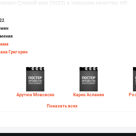
ериал Слепой мир (2022) в хорошем качестве HD
22
 мин
мения
рама
ана Григорян
Арутюн Мовсисян
Карен Асланян
Роз
Показать всех