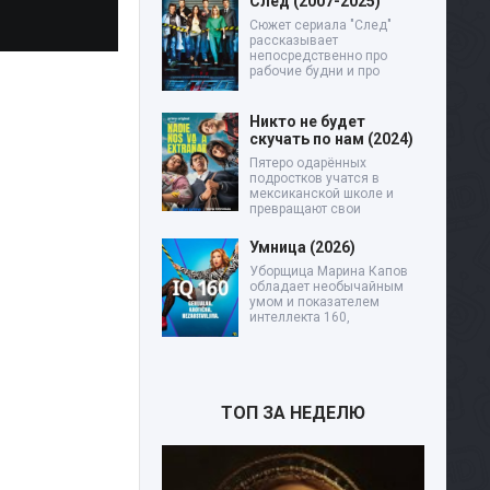
След (2007-2025)
Сюжет сериала "След"
рассказывает
непосредственно про
рабочие будни и про
Никто не будет
скучать по нам (2024)
Пятеро одарённых
подростков учатся в
мексиканской школе и
превращают свои
Умница (2026)
Уборщица Марина Капов
обладает необычайным
умом и показателем
интеллекта 160,
ТОП ЗА НЕДЕЛЮ