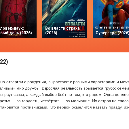
ловек-паук:
Во власти страха
вый день (2026)
(2026)
Супергерл (2026
22)
рых отвергли с рождения, вырастают с разными характерами и мечт
стливый» мир дружбы. Взрослая реальность врывается грубо: семе
ты рвут связи, а каждый выбор бьёт по тем, кто рядом. Одна цепляет
ретья — за гордость, четвёртая — за молчание. Их остров не спаса
тановятся противниками. Кто первой осмелится назвать правду, из-