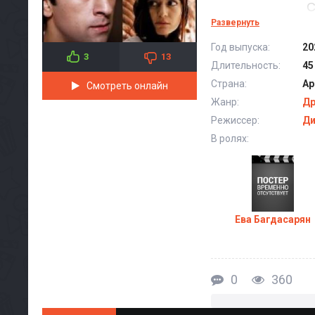
С
Развернуть
Год выпуска:
20
3
13
Длительность:
45
Страна:
Ар
Смотреть онлайн
Жанр:
Д
Режиссер:
Ди
В ролях:
Ева Багдасарян
0
360