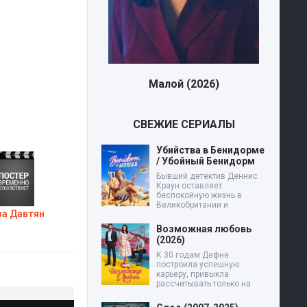
Малой (2026)
Дев
СВЕЖИЕ СЕРИАЛЫ
Убийства в Бенидорме
/ Убойный Бенидорм
Бывший детектив Деннис
Краун оставляет
беспокойную жизнь в
Великобритании и
а Давтян
Возможная любовь
(2026)
К 30 годам Дефне
построила успешную
карьеру, привыкла
рассчитывать только на