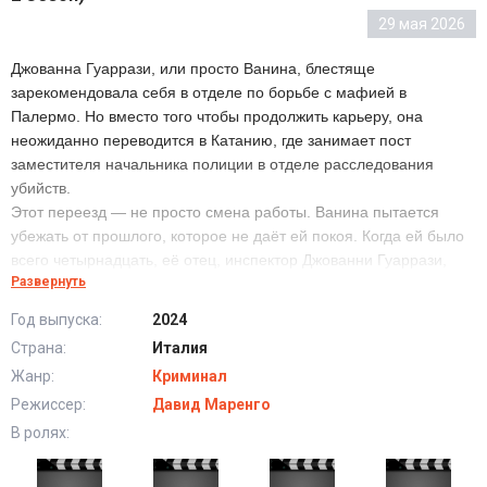
29 мая 2026
Джованна Гуаррази, или просто Ванина, блестяще
зарекомендовала себя в отделе по борьбе с мафией в
Палермо. Но вместо того чтобы продолжить карьеру, она
неожиданно переводится в Катанию, где занимает пост
заместителя начальника полиции в отделе расследования
убийств.
Этот переезд — не просто смена работы. Ванина пытается
убежать от прошлого, которое не даёт ей покоя. Когда ей было
всего четырнадцать, её отец, инспектор Джованни Гуаррази,
Развернуть
был убит мафиози.
Желание отомстить и добиться справедливости привело её в
Год выпуска:
2024
ряды борцов с организованной преступностью. Но чем дальше
Страна:
Италия
заходило её расследование, тем опаснее становилась её
Жанр:
Криминал
работа.
Теперь она в новом городе, с новой должностью, но сможет ли
Режиссер:
Давид Маренго
она действительно оставить прошлое позади, или оно снова
В ролях:
настигнет её в Катании?