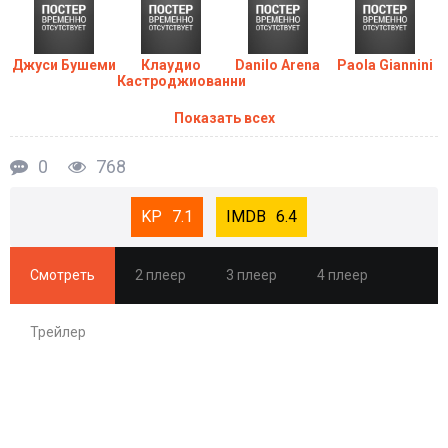
Сериал Ванина, вице-квестор из Катании (1-2
Сезон) в хорошем качестве HD
Джуси Бушеми
Клаудио
Danilo Arena
Paola Giannini
Кастроджиованни
Показать всех
0
768
7.1
6.4
Смотреть
2 плеер
3 плеер
4 плеер
Трейлер