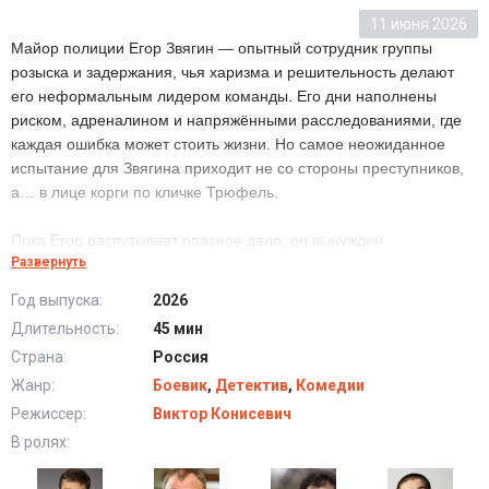
11 июня 2026
Майор полиции Егор Звягин — опытный сотрудник группы
розыска и задержания, чья харизма и решительность делают
его неформальным лидером команды. Его дни наполнены
риском, адреналином и напряжёнными расследованиями, где
каждая ошибка может стоить жизни. Но самое неожиданное
испытание для Звягина приходит не со стороны преступников,
а… в лице корги по кличке Трюфель.
Пока Егор распутывает опасное дело, он вынужден
Развернуть
параллельно находить общий язык с упрямым и
харизматичным питомцем. И вскоре становится ясно: Трюфель
Год выпуска:
2026
может оказаться не просто милой обузой, а ключом к разгадке,
Длительность:
45 мин
которую майор совсем не ожидал найти.
Страна:
Россия
Жанр:
Боевик
,
Детектив
,
Комедии
Сериал Крайние меры (2026) в хорошем качестве
Режиссер:
Виктор Конисевич
HD
В ролях: