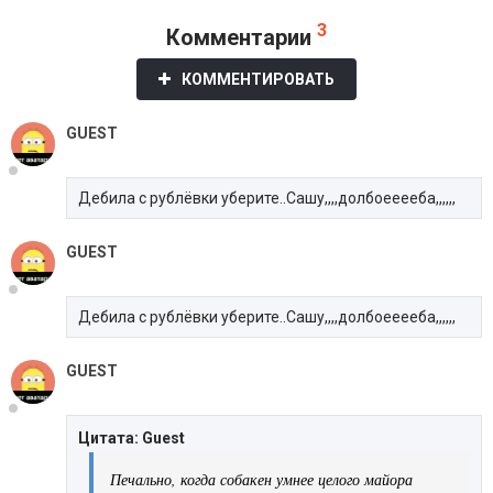
3
Комментарии
КОММЕНТИРОВАТЬ
GUEST
Дебила с рублёвки уберите..Сашу,,,,долбоееееба,,,,,,
GUEST
Дебила с рублёвки уберите..Сашу,,,,долбоееееба,,,,,,
GUEST
Цитата: Guest
Печально, когда собакен умнее целого майора