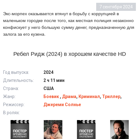
7 сентября 2024
Экс-морпех оказывается втянут в борьбу с коррупцией в
маленьком городке после того, как местная полиция незаконно
конфискует у него большую сумму денег, предназначенную для
залога за его кузена.
Ребел Ридж (2024) в хорошем качестве HD
Год выпуска:
2024
Длительность:
2 ч 11 мин
Страна:
США
Жанр:
Боевик
,
Драма
,
Криминал
,
Триллер
,
Режиссер:
Джереми Солнье
В ролях: