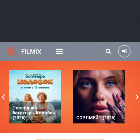
Последний
богатырь. Колобок
(2026)
СОУЛМ8ЙТ (2026)