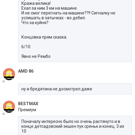
Кража велика!
Ехал за ним 3 км на машине.
И не смог перегнать на машине??!! Сигналку не
услишать в затычках - во дебил.
Что за куйня?
Концовка прям сказка.
6/10
Явно не Рембо
AMD 86
ну и бредятина не досмотрел даже
BESTMAX
Премиум
Поначалу интересно было но очень растянуто и в
конце детсадовский экшен пук среньк и конец. 3 из
10