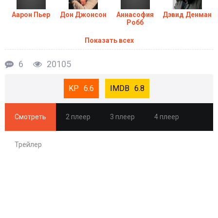
Аарон Пьер
Дон Джонсон
Аннасофия
Дэвид Денман
Робб
Показать всех
6
20105
6.6
6.8
Смотреть
2 плеер
3 плеер
4 плеер
Трейлер