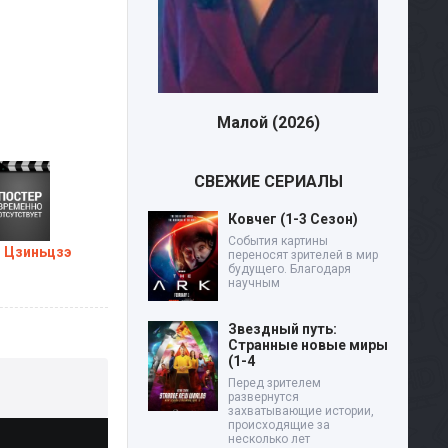
Малой (2026)
Дев
СВЕЖИЕ СЕРИАЛЫ
Ковчег (1-3 Сезон)
События картины
н Цзиньцзэ
переносят зрителей в мир
будущего. Благодаря
научным
Звездный путь:
Странные новые миры
(1-4
Перед зрителем
развернутся
захватывающие истории,
происходящие за
несколько лет