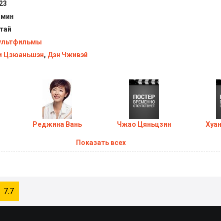
23
 мин
тай
ультфильмы
 Цзюаньшэн
,
Дэн Чживэй
Реджина Вань
Чжао Цяньцзин
Хуа
Показать всех
7.7