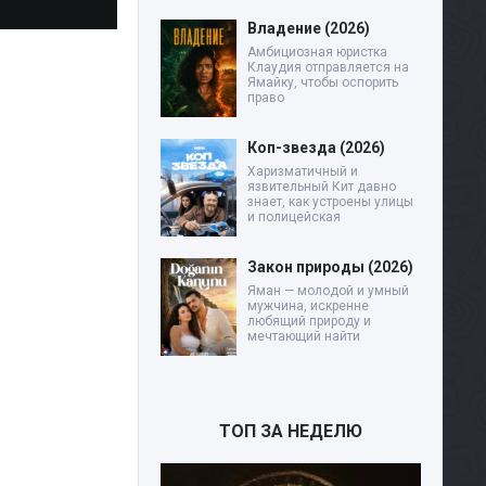
Владение (2026)
Амбициозная юристка
Клаудия отправляется на
Ямайку, чтобы оспорить
право
Коп-звезда (2026)
Харизматичный и
язвительный Кит давно
знает, как устроены улицы
и полицейская
Закон природы (2026)
Яман — молодой и умный
мужчина, искренне
любящий природу и
мечтающий найти
ТОП ЗА НЕДЕЛЮ