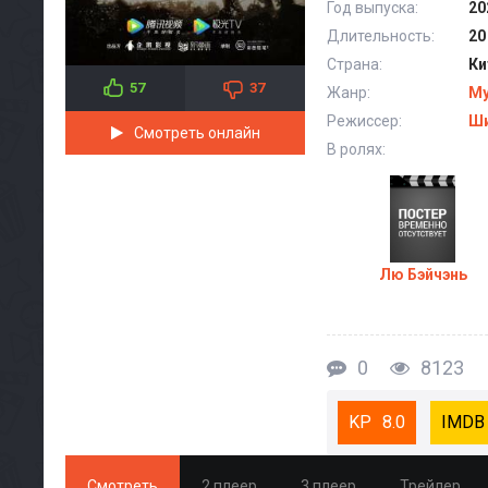
Год выпуска:
20
Длительность:
20
Страна:
Ки
57
37
Жанр:
М
Режиссер:
Ши
Смотреть онлайн
В ролях:
Лю Бэйчэнь
0
8123
8.0
Смотреть
2 плеер
3 плеер
Трейлер