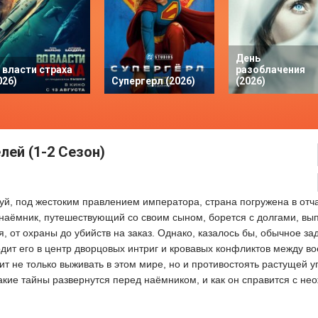
День
 власти страха
разоблачения
026)
Супергерл (2026)
(2026)
лей (1-2 Сезон)
уй, под жестоким правлением императора, страна погружена в отч
 наёмник, путешествующий со своим сыном, борется с долгами, вы
, от охраны до убийств на заказ. Однако, казалось бы, обычное за
ит его в центр дворцовых интриг и кровавых конфликтов между в
т не только выживать в этом мире, но и противостоять растущей уг
кие тайны развернутся перед наёмником, и как он справится с н