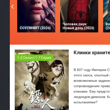
Человек-паук:
Во
СОУЛМ8ЙТ (2026)
Новый день (2026)
(2
Клинки храните
1-2 Сезон | 1-7 Серия
В 607 году Империи С
этого хаоса, опытный
всевозможные задания
сопровождению привод
кланами. Ему предстои
людоедов-демонов. Ка
испытаниями?