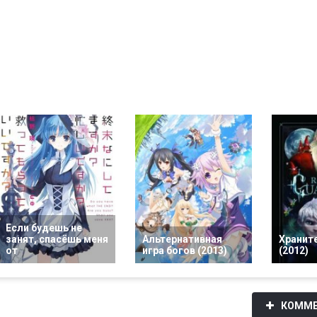
Если будешь не
занят, спасёшь меня
Альтернативная
Хранит
от
игра богов (2013)
(2012)
КОММЕ