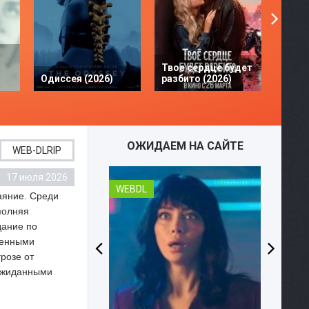
Твое сердце будет
Одиссея (2026)
разбито (2026)
Моана
ОЖИДАЕМ НА САЙТЕ
WEB-DLRIP
17 июля 2026
WEBDL
аяние. Среди
полняя
дание по
оенными
розе от
еожиданными