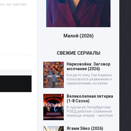
ть на чувства
богини
я перед
лой (2026)
Девятая планета (2026)
- разделить свое
СВЕЖИЕ СЕРИАЛЫ
Нарковойна: Заговор
молчания (2026)
Когда-то отец Том Карильо
пользовался уважением и
привилегиями, но затем
Великолепная пятерка
(1-8 Сезон)
В одном из Петербургских
РОВД работает слаженная
команда оперов – местная
Ягами Эйко (2026)