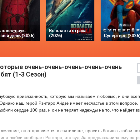
ловек-паук:
Во власти страха
вый день (2026)
(2026)
Супергерл (2026
которые очень-очень-очень-очень-очень
бят (1-3 Сезон)
WEBDL
лубокую привязанность, которую мы называем любовью, и они все
 Однако наш герой Рэнтаро Айдзё имеет несчастье в этом вопросе. 
збили сердце 100 раз, и он не теряет надежды на то, что найдет 
 желание, он отправляется в святилище, просить богиню любви по
гиня любви сообщает Рэнтаро, что судьба предназначила ему встр