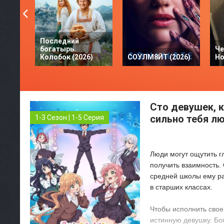
Последний
богатырь.
Че
Колобок (2026)
СОУЛМ8ЙТ (2026)
Но
Сто девушек, 
сильно тебя лю
1-3 Сезон | 1-5 Серия
Люди могут ощутить г
получить взаимность.
средней школы ему ра
в старших классах.
Чтобы исполнить свое
истинную девушку. Бо