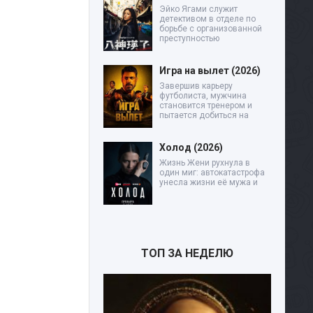
Эйко Ягами служит
детективом в отделе по
борьбе с организованной
преступностью
Игра на вылет (2026)
Завершив карьеру
футболиста, мужчина
становится тренером и
пытается добиться на
Холод (2026)
Жизнь Жени рухнула в
один миг: автокатастрофа
унесла жизни её мужа и
ТОП ЗА НЕДЕЛЮ