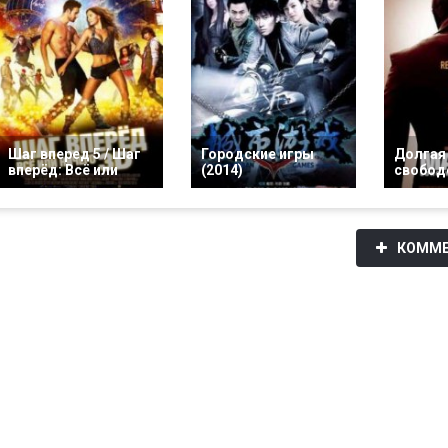
Шаг вперед 5 / Шаг
Городские игры
Долгая
вперёд: Всё или
(2014)
свободе
КОММЕ