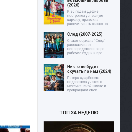
Возможная любовь
(2026)
К 30 годам Дефне
построила успешную
карьеру, привыкла
рассчитывать только на
След (2007-2025)
Сюжет сериала "След"
рассказывает
непосредственно про
рабочие будни и про
Никто не будет
скучать по нам (2024)
Пятеро одарённых
подростков учатся в
мексиканской школе и
превращают свои
ТОП ЗА НЕДЕЛЮ