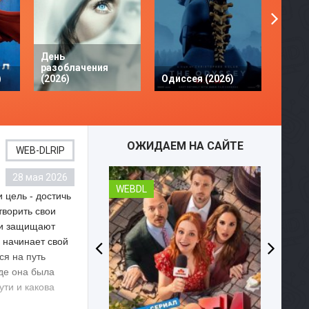
День
разоблачения
Твое 
)
(2026)
Одиссея (2026)
разби
ОЖИДАЕМ НА САЙТЕ
WEB-DLRIP
28 мая 2026
WEBDL
WEBD
 цель - достичь
творить свои
у и защищают
 начинает свой
ся на путь
где она была
ути и какова