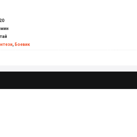
 на пути к свободе (2020) все серии смотреть онлай
20
 мин
тай
нтези
,
Боевик