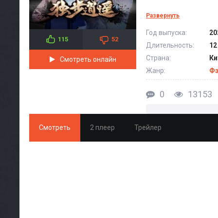
Развернуть
Аниме Один шаг
Год выпуска:
20
115
52
Длительность:
12
Страна:
Ки
Смотреть онлайн
Жанр:
Фэ
0
13153
Смотреть
2 плеер
Трейлер