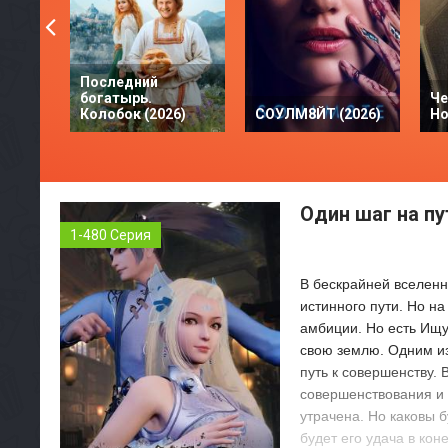
Последний
богатырь.
Че
Колобок (2026)
СОУЛМ8ЙТ (2026)
Но
Один шаг на пу
1-480 Серия
В бескрайней вселенно
истинного пути. Но на
амбиции. Но есть Ищу
свою землю. Одним из
путь к совершенству. 
совершенствования и 
утрачена. Но каковы б
будет его удача в кон