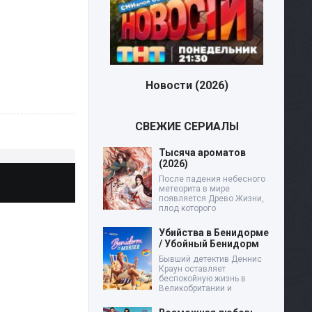
н бесплатно
Новости (2026)
СВЕЖИЕ СЕРИАЛЫ
Тысяча ароматов
(2026)
После падения небесного
метеорита в мире
появляется Древо Жизни,
плод которого
Убийства в Бенидорме
/ Убойный Бенидорм
Бывший детектив Деннис
Краун оставляет
беспокойную жизнь в
Великобритании и