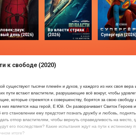
ловек-паук:
Во власти страха
вый день (2026)
(2026)
Супергерл (2026
ти к свободе (2020)
й существуют тысячи племён и духов, у каждого из них своя вера и
 их пути встают властители, разрушающие всё вокруг, чтобы удовле
щие, которые стремятся к совершенству, борятся за свою свобод
 них является наш герой, Е Юй. Он разворачивает Свиток Героев и
В его становлении ему предстоит познать дружбу и любовь, поднять
дать отпор властителям, чтобы вернуть справедливость на место, 
удут его последствия? Какие испытания ждут на пути к истинному п
ечном итоге?