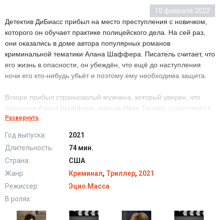
10 февраля 2022
Детектив ДиБиасс прибыл на место преступления с новичком,
которого он обучает практике полицейского дела. На сей раз,
они оказались в доме автора популярных романов
криминальной тематики Алана Шаффера. Писатель считает, что
его жизнь в опасности, он убеждён, что ещё до наступления
ночи его кто-нибудь убьёт и поэтому ему необходима защита.
Вскоре прибыл странноватый мужчина, который уверен, что
персонаж Алана Шаффера, маньяк Иван Таннер, существует в
Развернуть
действительности и будет продолжать своё кровавое дело до
тех пор, пока Алан будет продолжать писать.
Год выпуска:
2021
Длительность:
74 мин.
Альтер Эго (2021) в хорошем качестве HD
Страна:
США
Жанр:
Криминал
,
Триллер
,
2021
Режиссер:
Эцио Масса
В ролях: