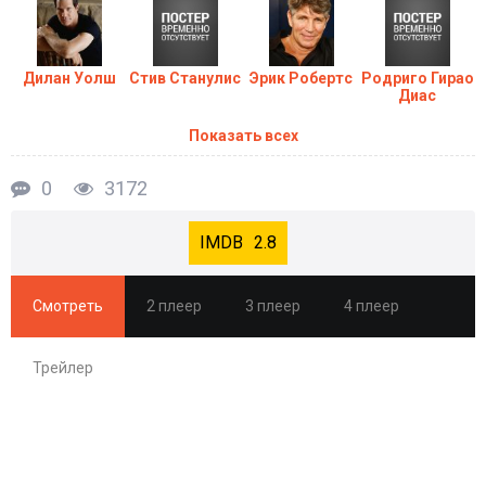
Дилан Уолш
Стив Станулис
Эрик Робертс
Родриго Гирао
Диас
Показать всех
0
3172
2.8
Смотреть
2 плеер
3 плеер
4 плеер
Трейлер