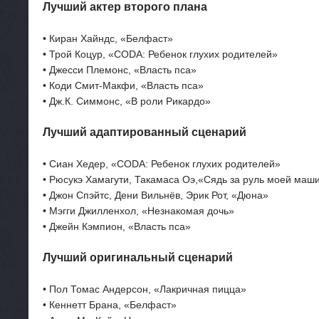
Лучший актер второго плана
• Киран Хайндс, «Белфаст»
• Трой Коцур, «CODA: Ребенок глухих родителей»
• Джесси Племонс, «Власть пса»
• Коди Смит-Макфи, «Власть пса»
• Дж.К. Симмонс, «В роли Рикардо»
Лучший адаптированный сценарий
• Сиан Хедер, «CODA: Ребенок глухих родителей»
• Рюсукэ Хамагути, Такамаса Оэ,«Сядь за руль моей маш
• Джон Спэйтс, Дени Вильнёв, Эрик Рот, «Дюна»
• Мэгги Джилленхол, «Незнакомая дочь»
• Джейн Кэмпион, «Власть пса»
Лучший оригинальный сценарий
• Пол Томас Андерсон, «Лакричная пицца»
• Кеннетт Брана, «Белфаст»