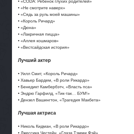
• «CODA: Ребенок глухих родителей»
• «Не смотрите наверх»
• «Сядь за руль моей машины»
• «Король Ричард»
• «Дюна»
• «Лакричная пицца»
• «Аллея кошмаров»
• «Вестсайдская история»
Лучший актер
• Уилл Смит, «Король Ричард»
• Хавьер Бардем, «В роли Рикардо»
• Бенедикт Камбербэтч, «Власть пса»
• Эндрю Гарфилд, «Тик-так… БУМ!»
• Дензел Вашингтон, «Трагедия Макбета»
Лучшая актриса
• Николь Кидман, «В роли Рикардо»
• Джессика Честейн, «Глаза Тэмми Фэй»