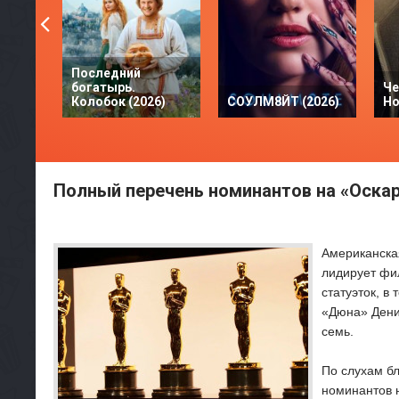
Последний
богатырь.
Че
Колобок (2026)
СОУЛМ8ЙТ (2026)
Но
Полный перечень номинантов на «Оскар
Американска
лидирует фил
статуэток, в
«Дюна» Дени 
семь.
По слухам бл
номинантов 