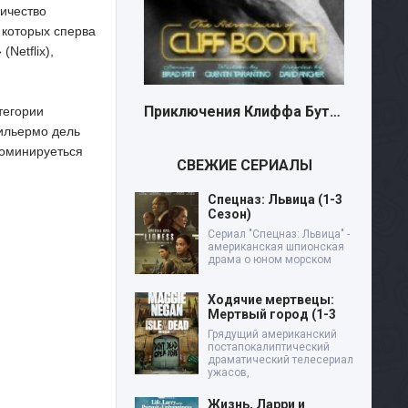
ичество
 которых сперва
Netflix),
Приключения Клиффа Бута (2026)
тегории
Гильермо дель
номинируеться
СВЕЖИЕ СЕРИАЛЫ
Спецназ: Львица (1-3
Сезон)
Сериал "Спецназ: Львица" -
американская шпионская
драма о юном морском
Ходячие мертвецы:
Мертвый город (1-3
Грядущий американский
постапокалиптический
драматический телесериал
ужасов,
Жизнь, Ларри и