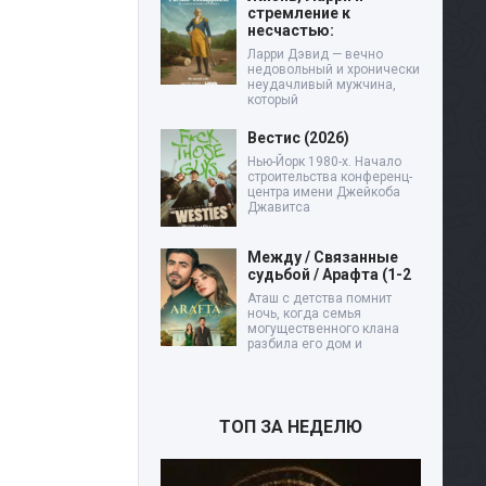
стремление к
несчастью:
Ларри Дэвид — вечно
недовольный и хронически
неудачливый мужчина,
который
Вестис (2026)
Нью-Йорк 1980-х. Начало
строительства конференц-
центра имени Джейкоба
Джавитса
Между / Связанные
судьбой / Арафта (1-2
Аташ с детства помнит
ночь, когда семья
могущественного клана
разбила его дом и
ТОП ЗА НЕДЕЛЮ