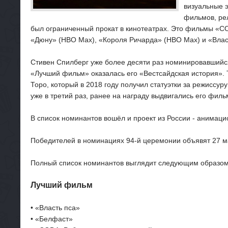
визуальные 
фильмов, рел
был ограниченный прокат в кинотеатрах. Это фильмы «CODA
«Дюну» (HBO Max), «Короля Ричарда» (HBO Max) и «Власть
Стивен Спилберг уже более десяти раз номинировавшийся 
«Лучший фильм» оказалась его «Вестсайдская история». 
Торо, который в 2018 году получил статуэтки за режисс
уже в третий раз, ранее на награду выдвигались его фил
В список номинантов вошёл и проект из России - анимац
Победителей в номинациях 94-й церемонии объявят 27 ма
Полный список номинантов выглядит следующим образом
Лучший фильм
• «Власть пса»
• «Белфаст»