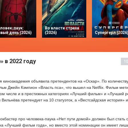
ловек-паук:
Во власти страха
вый день (2026)
(2026)
Супергерл (2026
» в 2022 году
1
я киноакадемия объявила претендентов на «Оскар». По количеств
ьм Джейн Кэмпион «Власть пса», что вышел на Netflix. Фильм мети
 том числе и в престижных категориях «Лучший фильм» и «Лучший 
Вильнёва претендует на 10 статуэток, а «Вестсайдская история» и
окбастер про человека-паука «Нет пути домой» должен был стать 
на «Лучший фильм года», но вместо этой номинации он имеет лиш