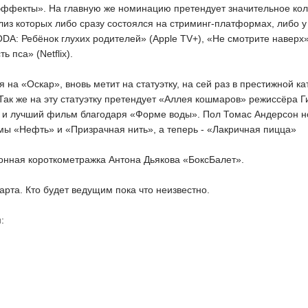
эффекты». На главную же номинацию претендует значительное кол
из которых либо сразу состоялся на стриминг-платформах, либо у
: Ребёнок глухих родителей» (Apple TV+), «Не смотрите наверх» (
 пса» (Netflix).
на «Оскар», вновь метит на статуэтку, на сей раз в престижной ка
Так же на эту статуэтку претендует «Аллея кошмаров» режиссёра 
уру и лучший фильм благодаря «Форме воды». Пол Томас Андерсон 
ьмы «Нефть» и «Призрачная нить», а теперь - «Лакричная пицца»
ионная короткометражка Антона Дьякова «БоксБалет».
рта. Кто будет ведущим пока что неизвестно.
: