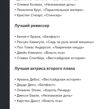
• Оливия Колман, «Незнакомая дочь»
• Пенелопа Крус, «Параллельные матери»
• Кристен Стюарт, «Спенсер»
Лучший режиссер
• Кеннетт Брана, «Белфаст»
• Рюсукэ Хамагути, «Сядь за руль моей машины»
• Пол Томас Андерсон, «Лакричная пицца»
• Джейн Кэмпион, «Власть пса»
• Стивен Спилберг, «Вестсайдская история»
Лучшая актриса второго плана
• Ариана ДеБос, «Вестсайдская история»
• Джуди Денч, «Белфаст»
• Онжаню Эллис, «Король Ричард»
• Джесси Бакли, «Незнакомая дочь»
• Кирстен Данст, «Власть пса»