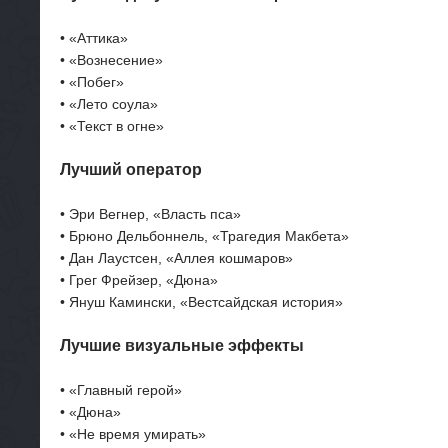
• «Аттика»
• «Вознесение»
• «Побег»
• «Лето соула»
• «Текст в огне»
Лучший оператор
• Эри Вегнер, «Власть пса»
• Брюно Дельбоннель, «Трагедия Макбета»
• Дан Лаустсен, «Аллея кошмаров»
• Грег Фрейзер, «Дюна»
• Януш Камински, «Вестсайдская история»
Лучшие визуальные эффекты
• «Главный герой»
• «Дюна»
• «Не время умирать»