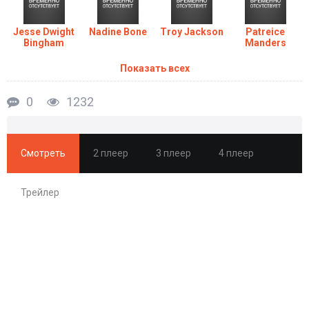
Jesse Dwight
Nadine Bone
Troy Jackson
Patreice
Bingham
Manders
Показать всех
0
1232
Смотреть
2 плеер
3 плеер
4 плеер
Трейлер