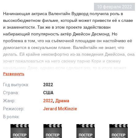
10 февраля 2022
Начинающая актриса Валентайн Вудворд получила роль в
высокобюджетном фильме, который может привести её к славе
и знаменитости. Так же в этом проекте задействован
набирающий популярность актёр Джейсон Десмонд. Но
проблема в том, что на съёмочной площадке он настойчиво её
домогается в сексуальном плане. Валейнтайн не знает, что
делать. Ей крайне некомфортно из-за поведения Джейсона, она
хочет пожаловаться на него своему парню Кори и своему
начальнику Дане, однако если сделает это, то в итоге может
Развернуть
пострадать не Джейсон, а её карьера, так как её с большей
вероятностью заменят, чем его.
Год выпуска:
2022
Страна:
США
Подноготная съёмок (2022) в хорошем качестве
Жанр:
2022
,
Драма
HD
Режиссер:
Jerard McKinzie
В ролях: