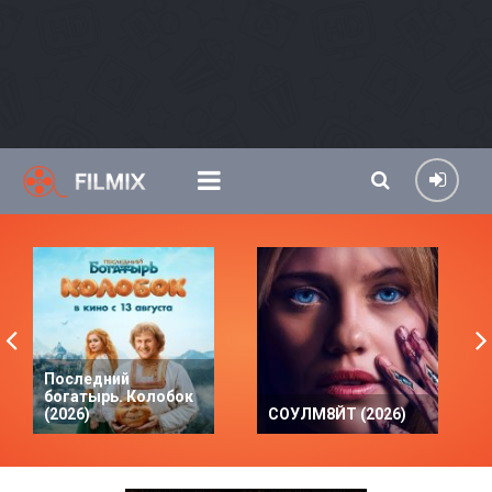
Последний
богатырь. Колобок
(2026)
СОУЛМ8ЙТ (2026)