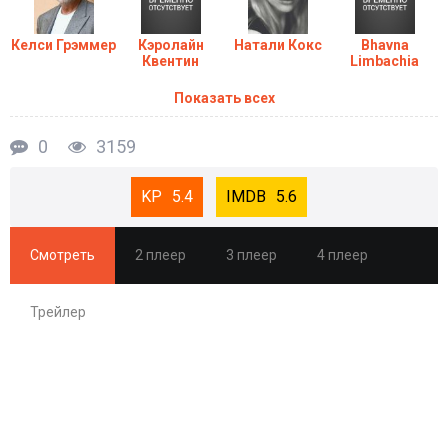
Келси Грэммер
Кэролайн
Натали Кокс
Bhavna
Квентин
Limbachia
Показать всех
0
3159
5.4
5.6
Смотреть
2 плеер
3 плеер
4 плеер
Трейлер