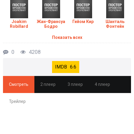
Joakim
Жан-Франсуа
Гийом Кир
Шанталь
Robillard
Бодро
Фонтейн
Показать всех
0
4208
6.6
Смотреть
2 плеер
3 плеер
4 плеер
Трейлер