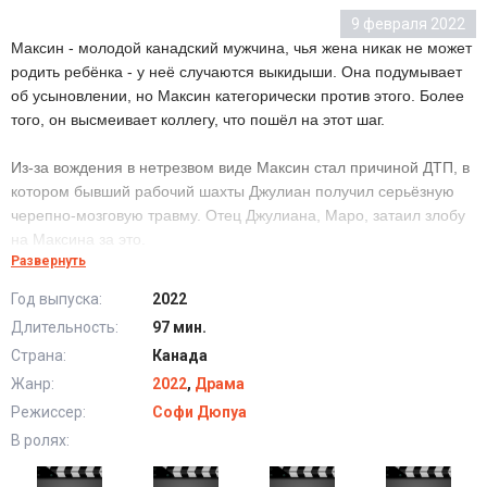
9 февраля 2022
Максин - молодой канадский мужчина, чья жена никак не может
родить ребёнка - у неё случаются выкидыши. Она подумывает
об усыновлении, но Максин категорически против этого. Более
того, он высмеивает коллегу, что пошёл на этот шаг.
Из-за вождения в нетрезвом виде Максин стал причиной ДТП, в
котором бывший рабочий шахты Джулиан получил серьёзную
черепно-мозговую травму. Отец Джулиана, Маро, затаил злобу
на Максина за это.
Развернуть
На шахте случился взрыв, который заблокировал выход
Год выпуска:
2022
шахтёрам. Максин в составе спасательной бригады отправился
Длительность:
97 мин.
туда. Он сразу сказал коллегам, что если нарушение правил
Страна:
Канада
безопасности позволит спасти больше людей - то на это стоит
идти. Однако его действия впоследствии поставили под угрозу
Жанр:
2022
,
Драма
всех...
Режиссер:
Софи Дюпуа
В ролях:
Под землей (2022) в хорошем качестве HD