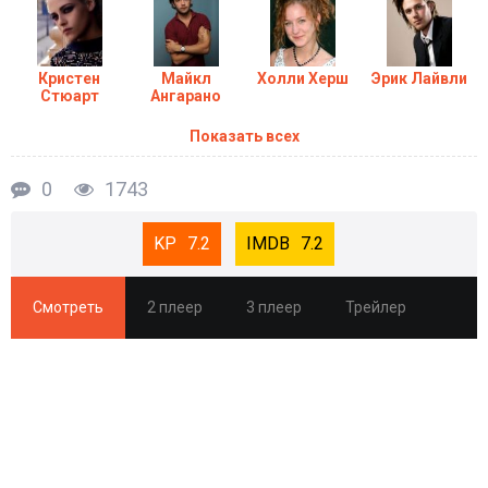
Кристен
Майкл
Холли Херш
Эрик Лайвли
Стюарт
Ангарано
Показать всех
0
1743
7.2
7.2
Смотреть
2 плеер
3 плеер
Трейлер