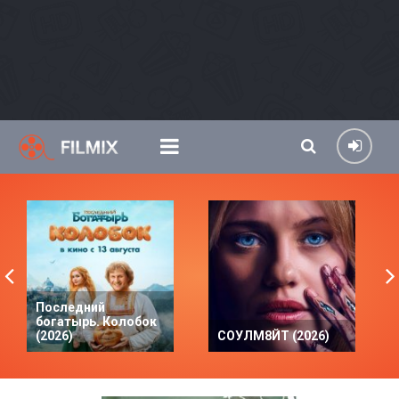
Последний
богатырь. Колобок
(2026)
СОУЛМ8ЙТ (2026)