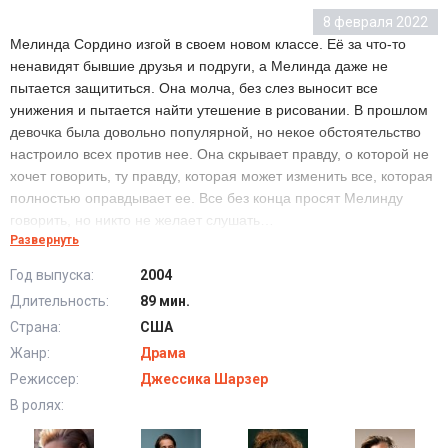
8 февраля 2022
Мелинда Сордино изгой в своем новом классе. Её за что-то
ненавидят бывшие друзья и подруги, а Мелинда даже не
пытается защититься. Она молча, без слез выносит все
унижения и пытается найти утешение в рисовании. В прошлом
девочка была довольно популярной, но некое обстоятельство
настроило всех против нее. Она скрывает правду, о которой не
хочет говорить, ту правду, которая может изменить все, которая
полностью оправдывает ее. Все без конца просят Мелинду
говорить, но никто не желает слушать…
Развернуть
Год выпуска:
2004
Говори (2004) в хорошем качестве HD
Длительность:
89 мин.
Страна:
США
Жанр:
Драма
Режиссер:
Джессика Шарзер
В ролях: