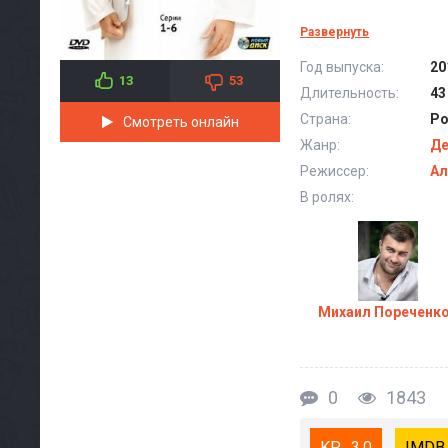
Се
Развернуть
Год выпуска:
20
13
53
Длительность:
43
Страна:
Ро
Смотреть онлайн
Жанр:
Де
Режиссер:
Ал
В ролях:
Михаил Пореченк
0
1843
3.0