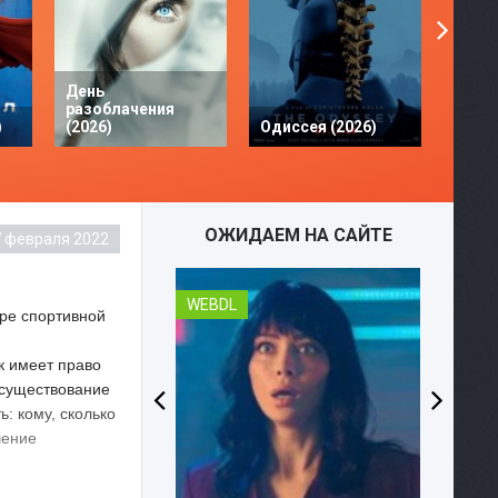
День
разоблачения
Твое 
)
(2026)
Одиссея (2026)
разби
ОЖИДАЕМ НА САЙТЕ
7 февраля 2022
WEBDL
дре спортивной
к имеет право
 существование
ь: кому, сколько
шение