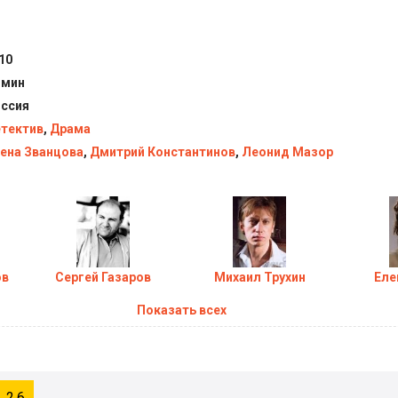
риал Доктор Тырса (2010) в хорошем качестве HD
10
 мин
ссия
тектив
,
Драма
ена Званцова
,
Дмитрий Константинов
,
Леонид Мазор
ов
Сергей Газаров
Михаил Трухин
Еле
Показать всех
2.6