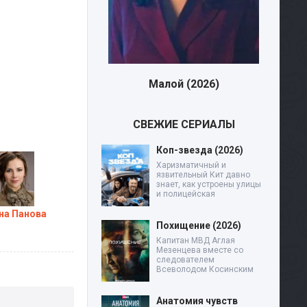
Малой (2026)
Дев
СВЕЖИЕ СЕРИАЛЫ
Коп-звезда (2026)
Харизматичный и
язвительный Кит давно
знает, как устроены улицы
и полицейская
на Панова
Похищение (2026)
Капитан МВД Аглая
Мезенцева вместе со
следователем
Всеволодом Косинским
Анатомия чувств