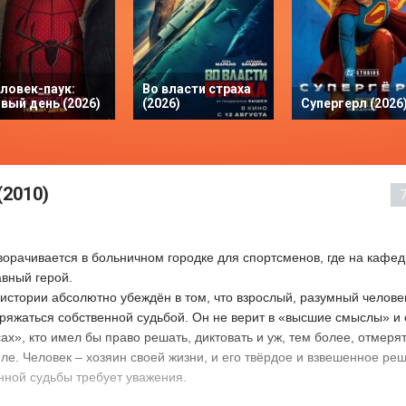
ловек-паук:
Во власти страха
вый день (2026)
(2026)
Супергерл (2026
(2010)
орачивается в больничном городке для спортсменов, где на кафе
авный герой.
истории абсолютно убеждён в том, что взрослый, разумный челове
ряжаться собственной судьбой. Он не верит в «высшие смыслы» и
сах», кто имел бы право решать, диктовать и уж, тем более, отмерят
мле. Человек – хозяин своей жизни, и его твёрдое и взвешенное ре
нной судьбы требует уважения.