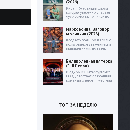
(2026)
Кира — блестящий хирург,
которая уверенно спасает
чужие жизни, но никак не
Нарковойна: Заговор
молчания (2026)
Когда-то отец Том Карильо
пользовался уважением и
привилегиями, но затем
Великолепная пятерка
(1-8 Сезон)
В одном из Петербургских
РОВД работает слаженная
команда оперов – местная
ТОП ЗА НЕДЕЛЮ