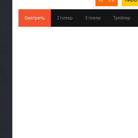
Смотреть
2 плеер
3 плеер
Трейлер