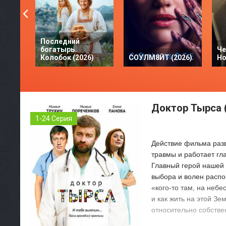
Последний
богатырь.
Че
Колобок (2026)
СОУЛМ8ЙТ (2026)
Но
Доктор Тырса 
1-24 Серия
Действие фильма разв
травмы и работает гл
Главный герой нашей 
выбора и волен распо
«кого-то там, на небе
и как жить на этой Зе
относительно собстве