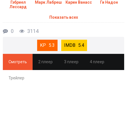
Гэбриел
Марк Лабреш
Карин Ванасс
Ги Надон
Лессард
Показать всех
0
3114
5.3
5.4
Смотреть
2 плеер
3 плеер
4 плеер
Трейлер