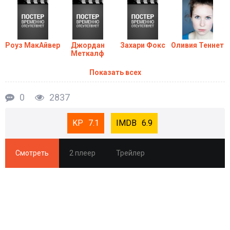
Роуз МакАйвер
Джордан
Захари Фокс
Оливия Теннет
Меткалф
Показать всех
0
2837
7.1
6.9
Смотреть
2 плеер
Трейлер