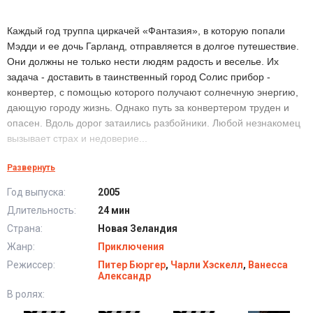
Каждый год труппа циркачей «Фантазия», в которую попали
Мэдди и ее дочь Гарланд, отправляется в долгое путешествие.
Они должны не только нести людям радость и веселье. Их
задача - доставить в таинственный город Солис прибор -
конвертер, с помощью которого получают солнечную энергию,
дающую городу жизнь. Однако путь за конвертером труден и
опасен. Вдоль дорог затаились разбойники. Любой незнакомец
вызывает страх и недоверие...
Развернуть
Сериал Приключения Мэддиганов (2005) в
Год выпуска:
2005
хорошем качестве HD
Длительность:
24 мин
Страна:
Новая Зеландия
Жанр:
Приключения
Режиссер:
Питер Бюргер
,
Чарли Хэскелл
,
Ванесса
Александр
В ролях: