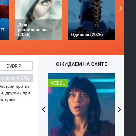
День
разоблачения
Твое 
)
(2026)
Одиссея (2026)
разби
ОЖИДАЕМ НА САЙТЕ
DVDRIP
4 февраля 2022
WEBDL
Австрии против
, другой - при
шкатулке