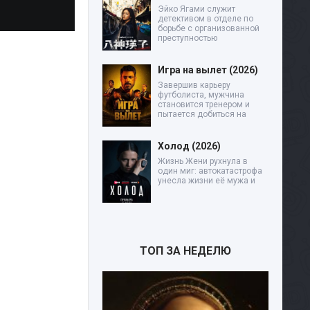
Эйко Ягами служит
детективом в отделе по
борьбе с организованной
преступностью
Игра на вылет (2026)
Завершив карьеру
футболиста, мужчина
становится тренером и
пытается добиться на
Холод (2026)
Жизнь Жени рухнула в
один миг: автокатастрофа
унесла жизни её мужа и
ТОП ЗА НЕДЕЛЮ