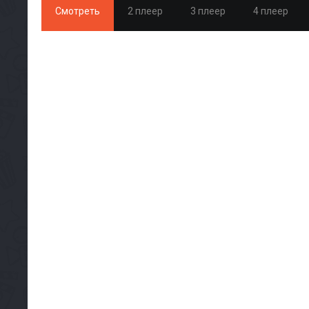
Смотреть
2 плеер
3 плеер
4 плеер