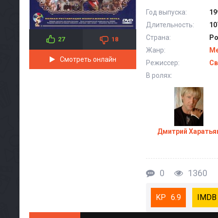
Год выпуска:
19
Длительность:
10
Страна:
Ро
27
18
Жанр:
М
Смотреть онлайн
Режиссер:
Св
В ролях:
Дмитрий Харатья
0
1360
6.9