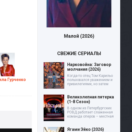
Малой (2026)
Дев
СВЕЖИЕ СЕРИАЛЫ
Нарковойна: Заговор
молчания (2026)
Когда-то отец Том Карильо
ла Гурченко
пользовался уважением и
привилегиями, но затем
Великолепная пятерка
(1-8 Сезон)
В одном из Петербургских
РОВД работает слаженная
команда оперов – местная
Ягами Эйко (2026)