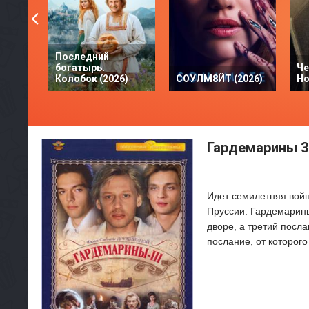
Последний
богатырь.
Че
Колобок (2026)
СОУЛМ8ЙТ (2026)
Но
Гардемарины 3 
Идет семилетняя войн
Пруссии. Гардемарины
дворе, а третий посл
послание, от которог