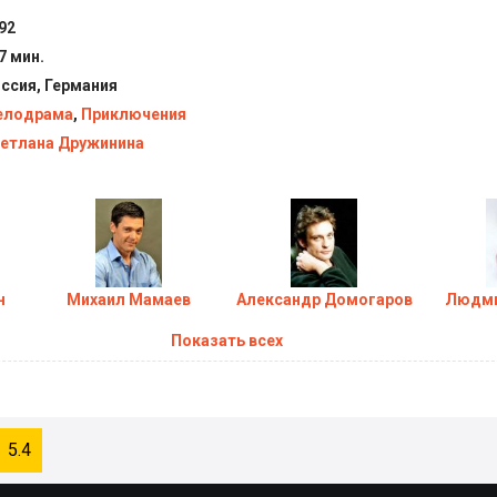
92
7 мин.
ссия, Германия
елодрама
,
Приключения
етлана Дружинина
н
Михаил Мамаев
Александр Домогаров
Людми
Показать всех
5.4