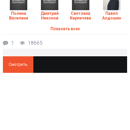
гребешка. Сумеет ли Настя узнать тайны убийства, которое
произошло в далёком прошлом? Какую роль в судьбе героини
Полина
Дмитрий
Светлана
Павел
сыграет мистический талисман?
Василина
Никонов
Кирпичева
Алдошин
Показать всех
Сериал Деревянный гребешок (2022) в хорошем
качестве HD
1
18665
Смотреть