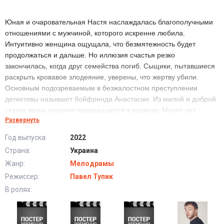
Юная и очаровательная Настя наслаждалась благополучными
отношениями с мужчиной, которого искренне любила.
Интуитивно женщина ощущала, что безмятежность будет
продолжаться и дальше. Но иллюзия счастья резко
закончилась, когда друг семейства погиб. Сыщики, пытавшиеся
раскрыть кровавое злодеяние, уверены, что жертву убили.
Основным подозреваемым в безжалостном преступлении
детективы называют бойфренда Анастасии. Из милой и доброй
сказки жизнь героини превращается в кошмар. Много лет
Развернуть
минуло с тех пор, и страсти поутихли. Девушка стала
следователем и активно продвигается по карьерной лестнице
Год выпуска:
2022
благодаря своему таланту и упорству. Всё это время её терзали
Страна:
Украина
мрачные мысли о страшных событиях, произошедших с
Жанр:
Мелодрамы
бойфрендом. Сыщица понимает, что настал подходящий
момент для расследования рокового преступления, много лет
Режиссер:
Павел Тупик
назад разрушившего её любовь. Неожиданным образом
В ролях:
сплетаются судьбы Анастасии и её бабушки – загадочной Лалы,
у которой цыганские корни. Большое влияние на жизнь внучки
окажет старинный и сильный оберег в виде деревянного