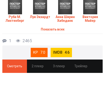
Руби М.
Луи Экхардт
Анна Ширин
Виктория
Лихтенберг
Хабеданк
Майер
Показать всех
1
2465
7.0
4.6
Смотреть
2 плеер
3 плеер
Трейлер