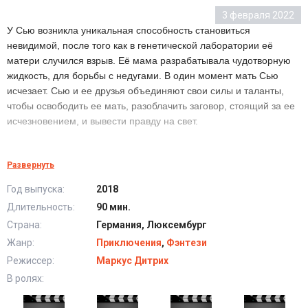
3 февраля 2022
У Сью возникла уникальная способность становиться
невидимой, после того как в генетической лаборатории её
матери случился взрыв. Её мама разрабатывала чудотворную
жидкость, для борьбы с недугами. В один момент мать Сью
исчезает. Сью и ее друзья объединяют свои силы и таланты,
чтобы освободить ее мать, разоблачить заговор, стоящий за ее
исчезновением, и вывести правду на свет.
Невидимка Сью (2018) в хорошем качестве HD
Развернуть
Год выпуска:
2018
Длительность:
90 мин.
Страна:
Германия, Люксембург
Жанр:
Приключения
,
Фэнтези
Режиссер:
Маркус Дитрих
В ролях: