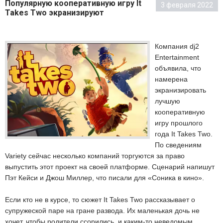
Популярную кооперативную игру It
3 февраля 2022
Takes Two экранизируют
Компания dj2
Entertainment
объявила, что
намерена
экранизировать
лучшую
кооперативную
игру прошлого
года It Takes Two.
По сведениям
Variety сейчас несколько компаний торгуются за право
выпустить этот проект на своей платформе. Сценарий напишут
Пэт Кейси и Джош Миллер, что писали для «Соника в кино».
Если кто не в курсе, то сюжет It Takes Two рассказывает о
супружеской паре на гране развода. Их маленькая дочь не
хочет, чтобы родители ссорились, и каким-то неведомым