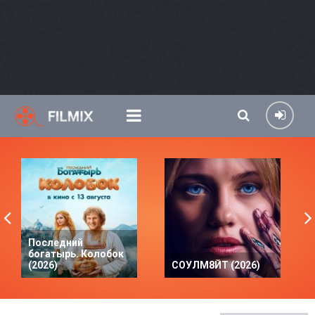
Последний
богатырь. Колобок
(2026)
СОУЛМ8ЙТ (2026)